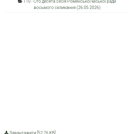
110 - Сто десята сесія Роменської міської ради
восьмого скликання (26.05.2026)
Завантажити [52.76 KB]