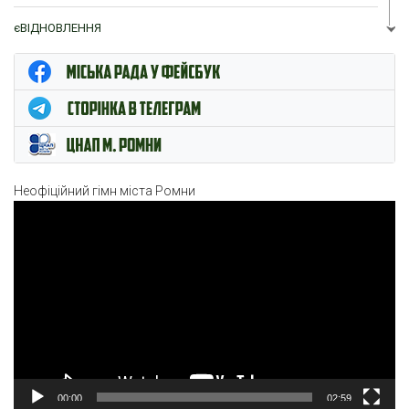
єВІДНОВЛЕННЯ
ЦНАП м. Ромни
Неофіційний гімн міста Ромни
Відеопрогравач
00:00
02:59