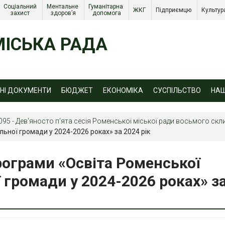
Соціальний 
Ментальне 
Гуманітарна 
ЖКГ 
Підприємцю 
Культур
захист 
здоров’я
допомога
ІСЬКА РАДА
ЙНІ ДОКУМЕНТИ
БЮДЖЕТ
ЕКОНОМІКА
СУСПІЛЬСТВО
НА
095 - Дев'яносто п'ята сесія Роменської міської ради восьмого скл
льної громади у 2024-2026 роках» за 2024 рік
рограми «Освіта Роменської
ї громади у 2024-2026 роках» з