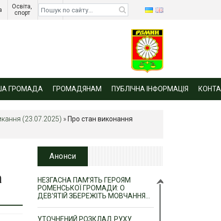
Освіта, 
Діти 
а 
спорт 
війни 
ША ГРОМАДА
ГРОМАДЯНАМ
ПУБЛІЧНА ІНФОРМАЦІЯ
КОНТА
икання (23.07.2025)
»
Про стан виконання
Анонси
а
НЕЗГАСНА ПАМ’ЯТЬ ГЕРОЯМ
РОМЕНСЬКОЇ ГРОМАДИ: О
ДЕВ’ЯТІЙ ЗБЕРЕЖІТЬ МОВЧАННЯ…
УТОЧНЕНИЙ РОЗКЛАД РУХУ