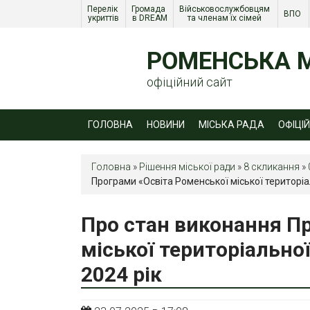
Перелік 
Громада 
Військовослужбовцям 
ВПО 
укриттів
в DREAM
та членам їх сімей 
РОМЕНСЬКА М
офіційний сайт
ГОЛОВНА
НОВИНИ
МІСЬКА РАДА
ОФІЦІ
Головна
»
Рішення міської ради
»
8 скликання
»
Програми «Освіта Роменської міської територіа
Про стан виконання П
міської територіально
2024 рік