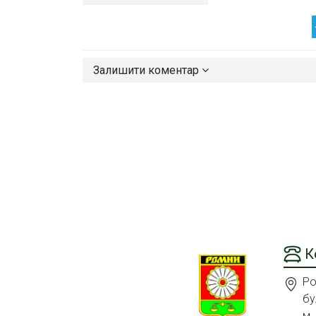
Залишити коментар
К
Ро
бу
м.