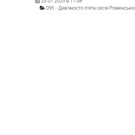
23.07.2025 в 17:08
095 - Дев'яносто п'ята сесія Роменсько