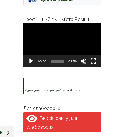
Неофіційний гімн міста Ромни
Відеопрогравач
00:00
02:59
Курси долара, євро і рубля по банках
Для слабозорих
Версія сайту для
слабозорих
ис