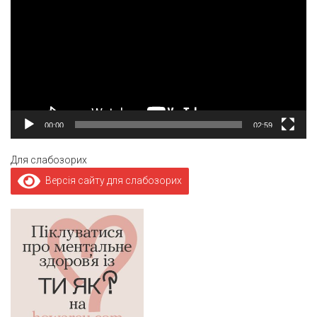
00:00
02:59
Для слабозорих
Версія сайту для слабозорих