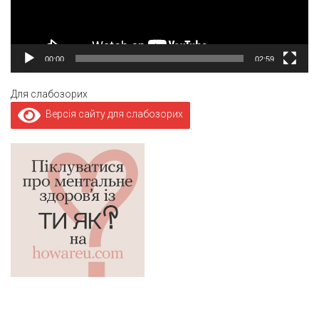
00:00
02:59
Для слабозорих
Версія сайту для слабозорих