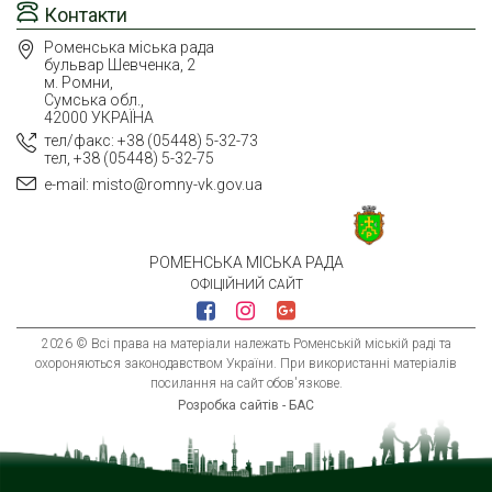
Контакти
Роменська міська рада
бульвар Шевченка, 2
м. Ромни,
Сумська обл.,
42000 УКРАЇНА
тел/факс: +38 (05448) 5-32-73
тел, +38 (05448) 5-32-75
e-mail: misto@romny-vk.gov.ua
РОМЕНСЬКА МІСЬКА РАДА
ОФІЦІЙНИЙ САЙТ
2026 © Всі права на матеріали належать Роменській міській раді та
охороняються законодавством України. При використанні матеріалів
посилання на сайт обов'язкове.
Розробка сайтів - БАС