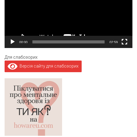
00:00
02:59
Для слабозорих
Версія сайту для слабозорих