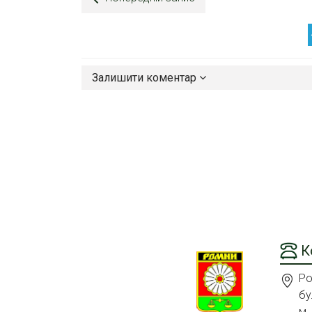
Залишити коментар
К
Ро
бу
м.