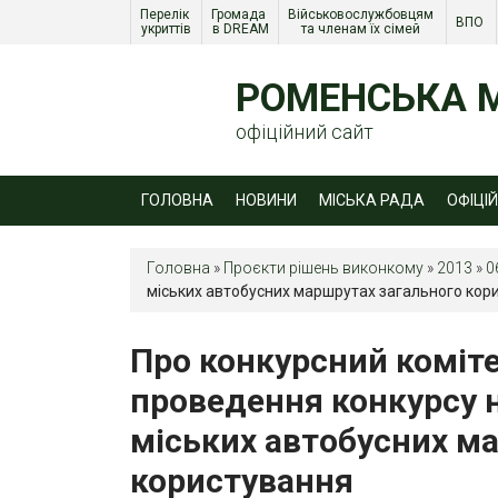
Перелік 
Громада 
Військовослужбовцям 
ВПО 
укриттів
в DREAM
та членам їх сімей 
РОМЕНСЬКА М
офіційний сайт
ГОЛОВНА
НОВИНИ
МІСЬКА РАДА
ОФІЦІ
Головна
»
Проєкти рішень виконкому
»
2013
»
0
міських автобусних маршрутах загального кор
Про конкурсний коміте
проведення конкурсу 
міських автобусних м
користування