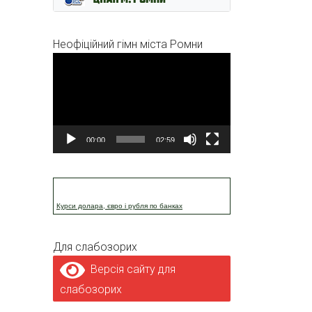
Неофіційний гімн міста Ромни
Відеопрогравач
00:00
02:59
Курси долара, євро і рубля по банках
Для слабозорих
Версія сайту для
слабозорих