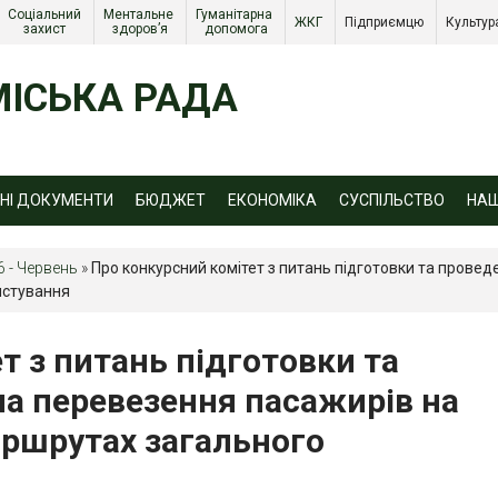
Соціальний 
Ментальне 
Гуманітарна 
ЖКГ 
Підприємцю 
Культур
захист 
здоров’я
допомога
ІСЬКА РАДА
ЙНІ ДОКУМЕНТИ
БЮДЖЕТ
ЕКОНОМІКА
СУСПІЛЬСТВО
НА
6 - Червень
»
Про конкурсний комітет з питань підготовки та прове
истування
т з питань підготовки та
на перевезення пасажирів на
аршрутах загального