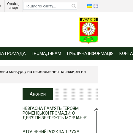
Освіта, 
Діти 
а 
спорт 
війни 
ША ГРОМАДА
ГРОМАДЯНАМ
ПУБЛІЧНА ІНФОРМАЦІЯ
КОНТА
дення конкурсу на перевезення пасажирів на
Анонси
НЕЗГАСНА ПАМ’ЯТЬ ГЕРОЯМ
РОМЕНСЬКОЇ ГРОМАДИ: О
ДЕВ’ЯТІЙ ЗБЕРЕЖІТЬ МОВЧАННЯ…
УТОЧНЕНИЙ РОЗКЛАД РУХУ