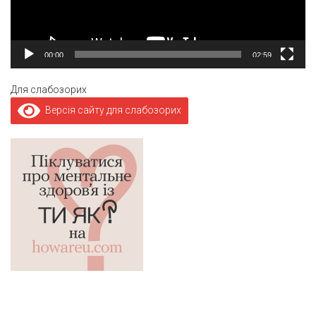
00:00
02:59
Для слабозорих
Версія сайту для слабозорих