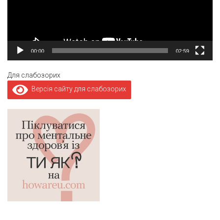
00:00
02:59
Для слабозорих
Версія сайту для слабозорих