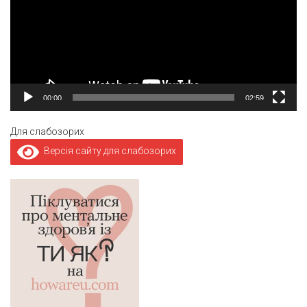
00:00
02:59
Для слабозорих
Версія сайту для слабозорих