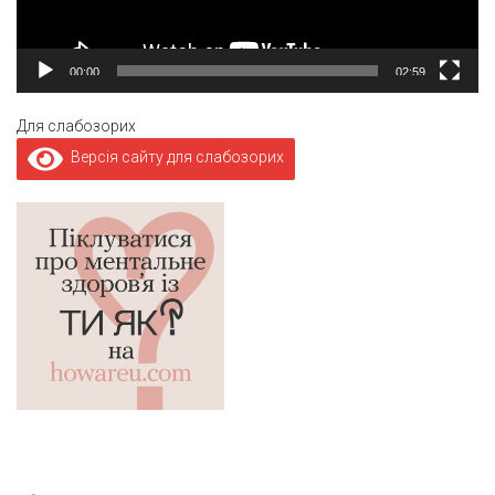
00:00
02:59
Для слабозорих
Версія сайту для слабозорих