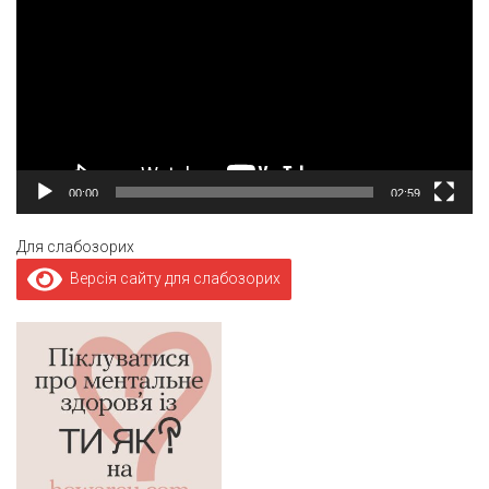
00:00
02:59
Для слабозорих
Версія сайту для слабозорих