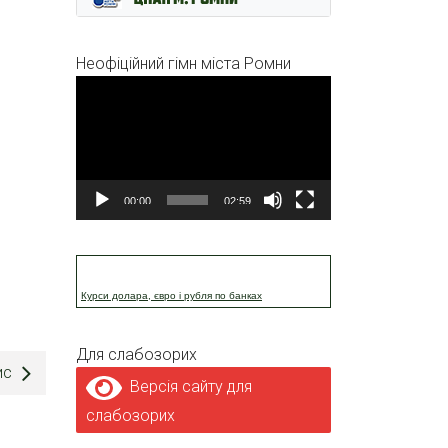
Неофіційний гімн міста Ромни
Відеопрогравач
00:00
02:59
Курси долара, євро і рубля по банках
Для слабозорих
ис
Версія сайту для
слабозорих