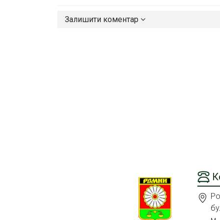
Залишити коментар
К
Ро
бу
м.