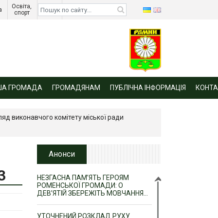
Освіта, 
Діти 
а 
спорт 
війни 
ША ГРОМАДА
ГРОМАДЯНАМ
ПУБЛІЧНА ІНФОРМАЦІЯ
КОНТА
ляд виконавчого комітету міської ради
Анонси
3
НЕЗГАСНА ПАМ’ЯТЬ ГЕРОЯМ
РОМЕНСЬКОЇ ГРОМАДИ: О
ДЕВ’ЯТІЙ ЗБЕРЕЖІТЬ МОВЧАННЯ…
УТОЧНЕНИЙ РОЗКЛАД РУХУ