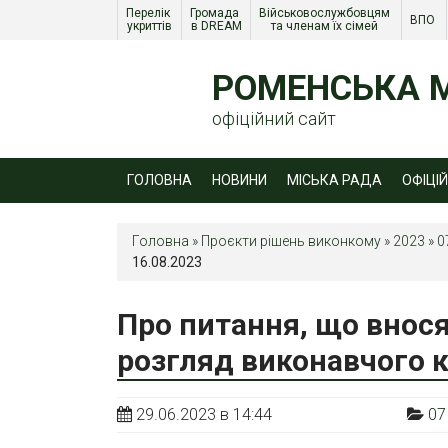
Перелік 
Громада 
Військовослужбовцям 
ВПО 
укриттів
в DREAM
та членам їх сімей 
РОМЕНСЬКА М
офіційний сайт
ГОЛОВНА
НОВИНИ
МІСЬКА РАДА
ОФІЦІ
Головна
»
Проєкти рішень виконкому
»
2023
»
0
16.08.2023
Про питання, що внос
розгляд виконавчого к
29.06.2023 в 14:44
07