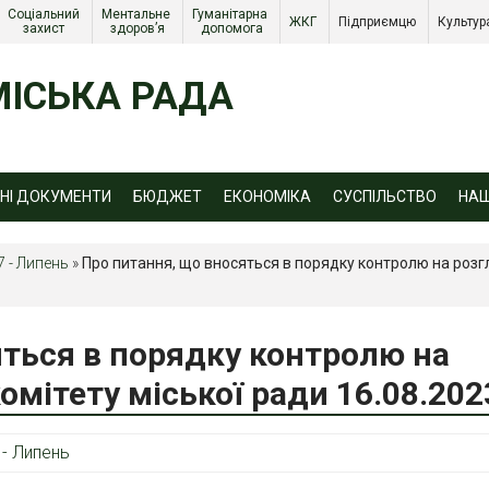
Соціальний 
Ментальне 
Гуманітарна 
ЖКГ 
Підприємцю 
Культур
захист 
здоров’я
допомога
ІСЬКА РАДА
ЙНІ ДОКУМЕНТИ
БЮДЖЕТ
ЕКОНОМІКА
СУСПІЛЬСТВО
НА
7 - Липень
»
Про питання, що вносяться в порядку контролю на розг
яться в порядку контролю на
омітету міської ради 16.08.202
 - Липень