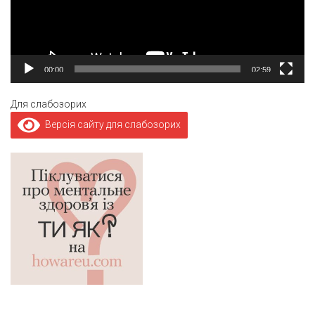
00:00
02:59
Для слабозорих
Версія сайту для слабозорих