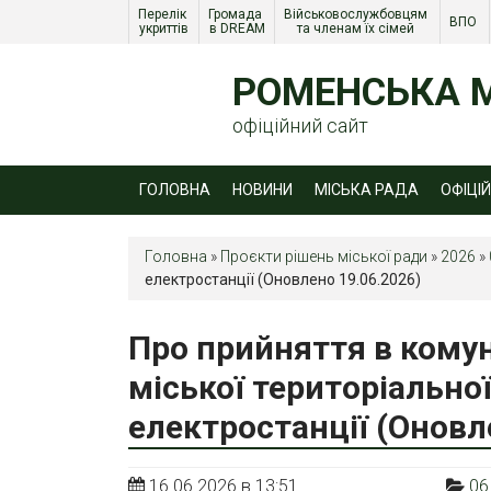
Перелік 
Громада 
Військовослужбовцям 
ВПО 
укриттів
в DREAM
та членам їх сімей 
РОМЕНСЬКА М
офіційний сайт
ГОЛОВНА
НОВИНИ
МІСЬКА РАДА
ОФІЦІ
Головна
»
Проєкти рішень міської ради
»
2026
»
електростанції (Оновлено 19.06.2026)
Про прийняття в кому
міської територіально
електростанції (Оновл
16.06.2026 в 13:51
06