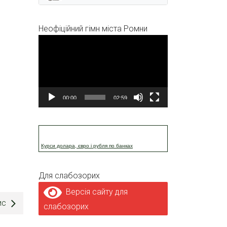
Неофіційний гімн міста Ромни
Відеопрогравач
00:00
02:59
Курси долара, євро і рубля по банках
Для слабозорих
Версія сайту для
ис
слабозорих