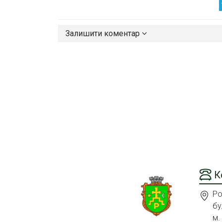
Залишити коментар
К
Ро
бу
м.