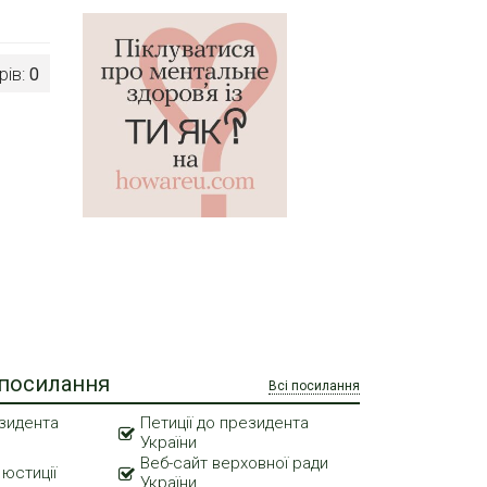
рів:
0
 посилання
Всі посилання
зидента
Петиції до президента
України
Веб-сайт верховної ради
 юстиції
України