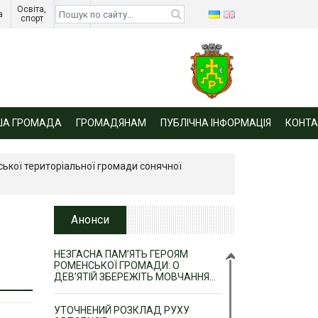
Освіта, 
Діти 
а 
спорт 
війни 
ША ГРОМАДА
ГРОМАДЯНАМ
ПУБЛІЧНА ІНФОРМАЦІЯ
КОНТА
ської територіальної громади сонячної
Анонси
НЕЗГАСНА ПАМ’ЯТЬ ГЕРОЯМ
РОМЕНСЬКОЇ ГРОМАДИ: О
ДЕВ’ЯТІЙ ЗБЕРЕЖІТЬ МОВЧАННЯ…
УТОЧНЕНИЙ РОЗКЛАД РУХУ