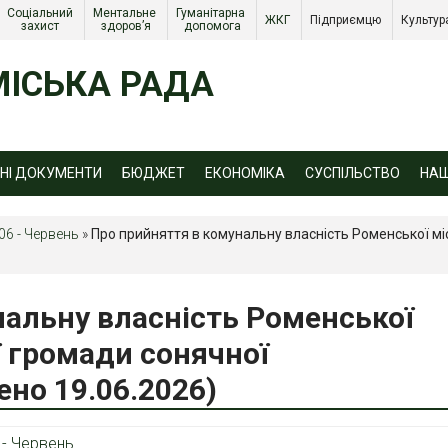
Соціальний 
Ментальне 
Гуманітарна 
ЖКГ 
Підприємцю 
Культур
захист 
здоров’я
допомога
ІСЬКА РАДА
ЙНІ ДОКУМЕНТИ
БЮДЖЕТ
ЕКОНОМІКА
СУСПІЛЬСТВО
НА
06 - Червень
»
Про прийняття в комунальну власність Роменської мі
нальну власність Роменської
ї громади сонячної
ено 19.06.2026)
 - Червень