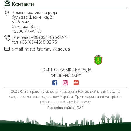
Контакти
Роменська міська рада
бульвар Шевченка, 2
м. Ромни,
Сумська обл.,
42000 УКРАЇНА
тел/факс: +38 (05448) 5-32-73
тел, +38 (05448) 5-32-75
e-mail: misto@romny-vk.gov.ua
РОМЕНСЬКА МІСЬКА РАДА
ОФІЦІЙНИЙ САЙТ
2026 © Всі права на матеріали належать Роменській міській раді та
охороняються законодавством України. При використанні матеріалів
посилання на сайт обов'язкове.
Розробка сайтів - БАС