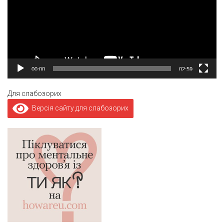
00:00
02:59
Для слабозорих
Версія сайту для слабозорих