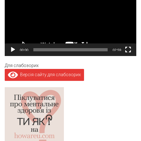
00:00
02:59
Для слабозорих
Версія сайту для слабозорих