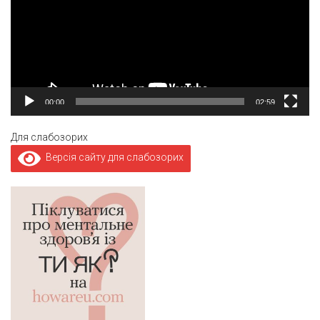
00:00
02:59
Для слабозорих
Версія сайту для слабозорих