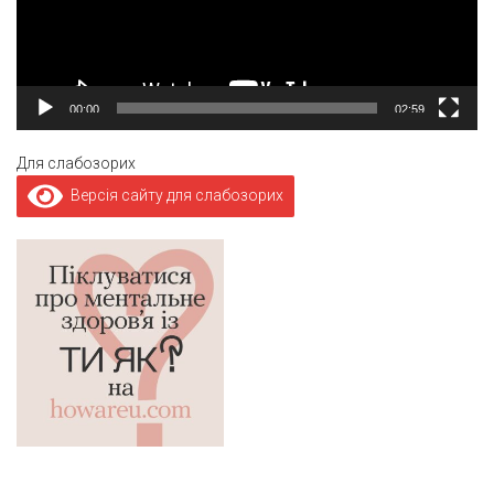
00:00
02:59
Для слабозорих
Версія сайту для слабозорих