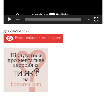
00:00
02:59
Для слабозорих
Версія сайту для слабозорих