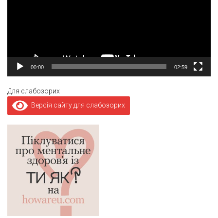
00:00
02:59
Для слабозорих
Версія сайту для слабозорих