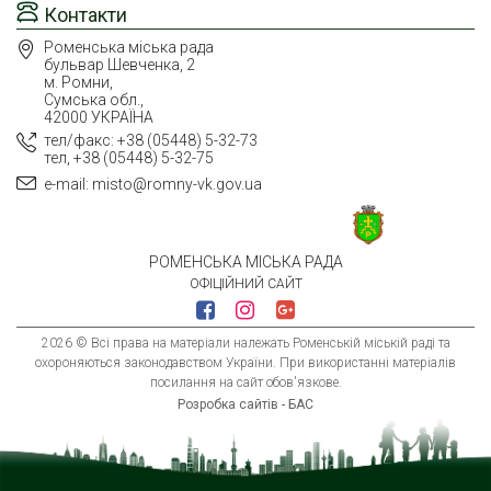
Контакти
Роменська міська рада
бульвар Шевченка, 2
м. Ромни,
Сумська обл.,
42000 УКРАЇНА
тел/факс: +38 (05448) 5-32-73
тел, +38 (05448) 5-32-75
e-mail: misto@romny-vk.gov.ua
РОМЕНСЬКА МІСЬКА РАДА
ОФІЦІЙНИЙ САЙТ
2026 © Всі права на матеріали належать Роменській міській раді та
охороняються законодавством України. При використанні матеріалів
посилання на сайт обов'язкове.
Розробка сайтів - БАС