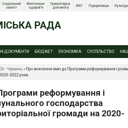
Соціальний 
Ментальне 
Гуманітарна 
ЖКГ 
Підприємцю 
Культур
захист 
здоров’я
допомога
ІСЬКА РАДА
ЙНІ ДОКУМЕНТИ
БЮДЖЕТ
ЕКОНОМІКА
СУСПІЛЬСТВО
НА
06 - Червень
»
Про внесення змін до Програми реформування і роз
 2020-2022 роки
 Програми реформування і
унального господарства
риторіальної громади на 2020-