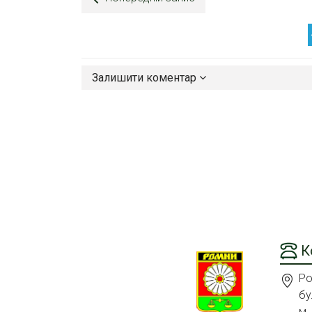
Залишити коментар
К
Ро
бу
м.