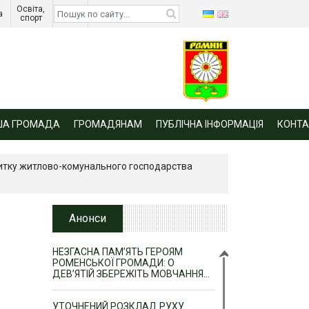
Освіта, 
Діти 
а 
спорт 
війни 
ША ГРОМАДА
ГРОМАДЯНАМ
ПУБЛІЧНА ІНФОРМАЦІЯ
КОНТА
витку житлово-комунального господарства
Анонси
НЕЗГАСНА ПАМ’ЯТЬ ГЕРОЯМ
РОМЕНСЬКОЇ ГРОМАДИ: О
ДЕВ’ЯТІЙ ЗБЕРЕЖІТЬ МОВЧАННЯ…
УТОЧНЕНИЙ РОЗКЛАД РУХУ