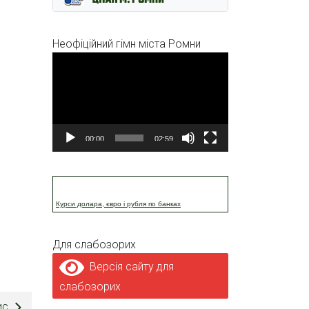
Неофіційний гімн міста Ромни
Відеопрогравач
00:00
02:59
Курси долара, євро і рубля по банках
Для слабозорих
Версія сайту для
слабозорих
ис