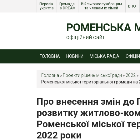
Перелік 
Громада 
Військовослужбовцям 
ВПО 
укриттів
в DREAM
та членам їх сімей 
РОМЕНСЬКА М
офіційний сайт
ГОЛОВНА
НОВИНИ
МІСЬКА РАДА
ОФІЦІ
Головна
»
Проєкти рішень міської ради
»
2022
»
Роменської міської територіальної громади на
Про внесення змін до
розвитку житлово-ком
Роменської міської те
2022 роки