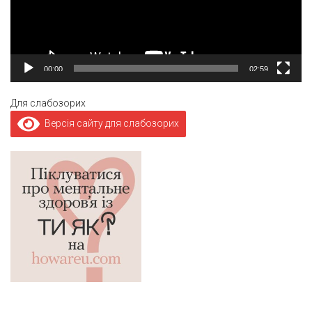
00:00
02:59
Для слабозорих
Версія сайту для слабозорих