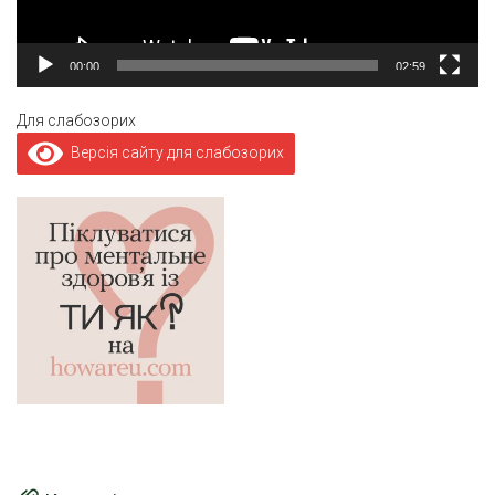
00:00
02:59
Для слабозорих
Версія сайту для слабозорих