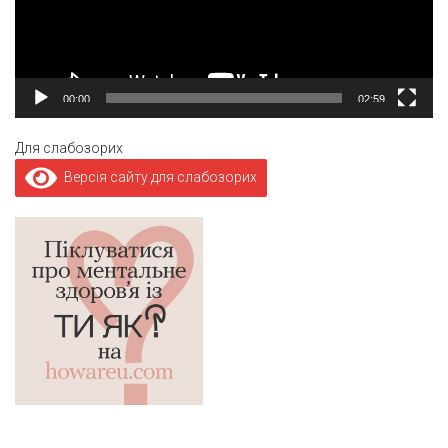
00:00
02:59
Для слабозорих
Версія сайту для слабозорих