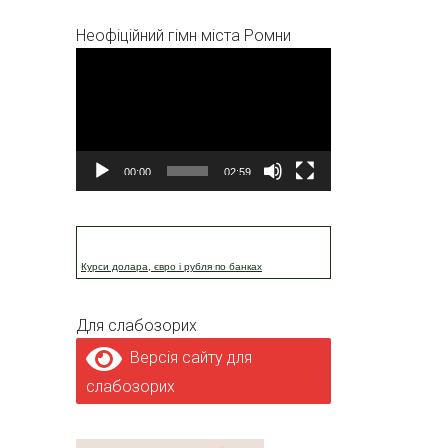
Неофіційний гімн міста Ромни
Відеопрогравач
00:00
02:59
Курси долара, євро і рубля по банках
Для слабозорих
Версія сайту для
слабозорих