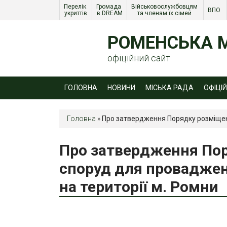
Перелік 
Громада 
Військовослужбовцям 
ВПО 
укриттів
в DREAM
та членам їх сімей 
РОМЕНСЬКА М
офіційний сайт
ГОЛОВНА
НОВИНИ
МІСЬКА РАДА
ОФІЦІ
Головна
»
Про затвердження Порядку розміщенн
Про затвердження По
споруд для проваджен
на території м. Ромни