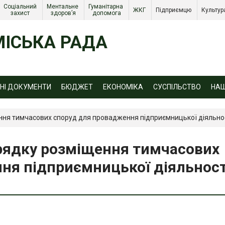
Соціальний 
Ментальне 
Гуманітарна 
ЖКГ 
Підприємцю 
Культур
захист 
здоров’я
допомога
ІСЬКА РАДА
ЙНІ ДОКУМЕНТИ
БЮДЖЕТ
ЕКОНОМІКА
СУСПІЛЬСТВО
НА
я тимчасових споруд для провадження підприємницької діяльност
рядку розміщення тимчасових
ня підприємницької діяльност