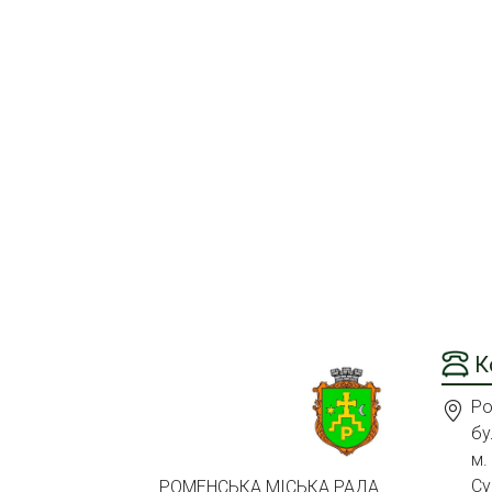
К
Ро
бу
м.
Су
РОМЕНСЬКА МІСЬКА РАДА