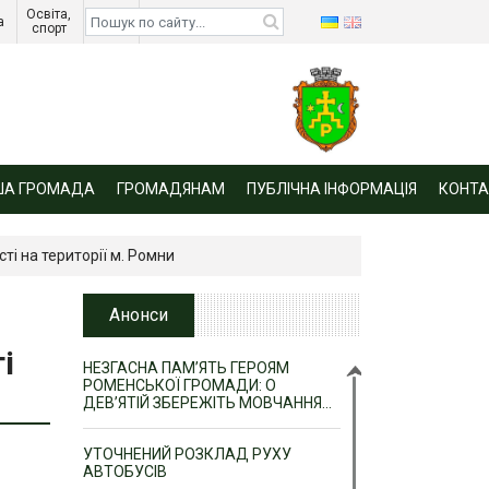
Освіта, 
Діти 
а 
спорт 
війни 
ША ГРОМАДА
ГРОМАДЯНАМ
ПУБЛІЧНА ІНФОРМАЦІЯ
КОНТА
і на території м. Ромни
Анонси
і
НЕЗГАСНА ПАМ’ЯТЬ ГЕРОЯМ
РОМЕНСЬКОЇ ГРОМАДИ: О
ДЕВ’ЯТІЙ ЗБЕРЕЖІТЬ МОВЧАННЯ…
УТОЧНЕНИЙ РОЗКЛАД РУХУ
АВТОБУСІВ