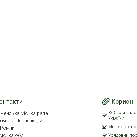
онтакти
Корисні
Веб-сайт пре
менська міська рада
України
львар Шевченка, 2
Міністерство
 Ромни,
мська обл.,
Урядовий по