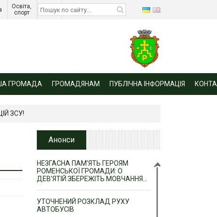
Освіта, 
Діти 
а 
спорт 
війни 
ША ГРОМАДА
ГРОМАДЯНАМ
ПУБЛІЧНА ІНФОРМАЦІЯ
КОНТА
ІЙ ЗСУ!
Анонси
НЕЗГАСНА ПАМ’ЯТЬ ГЕРОЯМ
РОМЕНСЬКОЇ ГРОМАДИ: О
ДЕВ’ЯТІЙ ЗБЕРЕЖІТЬ МОВЧАННЯ…
УТОЧНЕНИЙ РОЗКЛАД РУХУ
АВТОБУСІВ