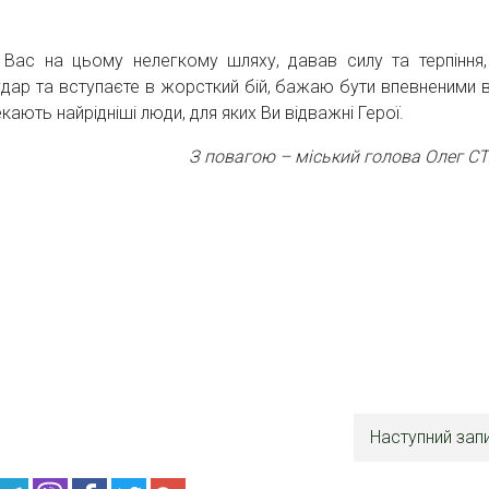
ас на цьому нелегкому шляху, давав силу та терпіння,
удар та вступаєте в жорсткий бій, бажаю бути впевненими в
екають найрідніші люди, для яких Ви відважні Герої.
З повагою – міський голова Олег С
Наступний зап