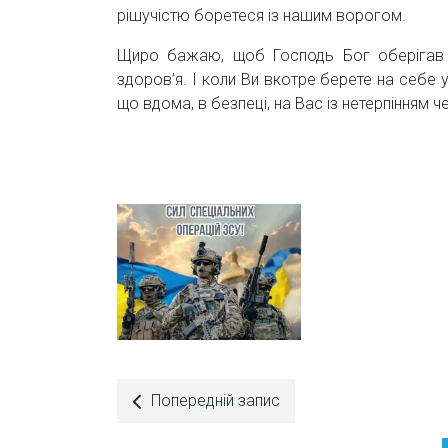
рішучістю боретеся із нашим ворогом.
Щиро бажаю, щоб Господь Бог оберігав В
здоров’я. І коли Ви вкотре берете на себе 
що вдома, в безпеці, на Вас із нетерпінням ч
Попередній запис