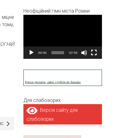
Неофіційний гімн міста Ромни
 міцне
Відеопрогравач
 тому,
ТОГНІЙ
00:00
02:59
Курси долара, євро і рубля по банках
Для слабозорих
Версія сайту для
слабозорих
ис