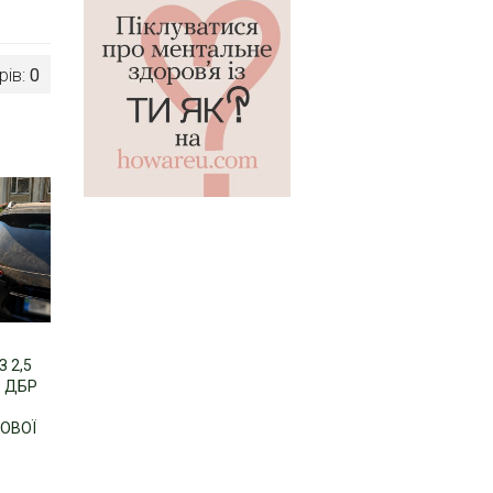
рів:
0
 2,5
: ДБР
КОВОЇ