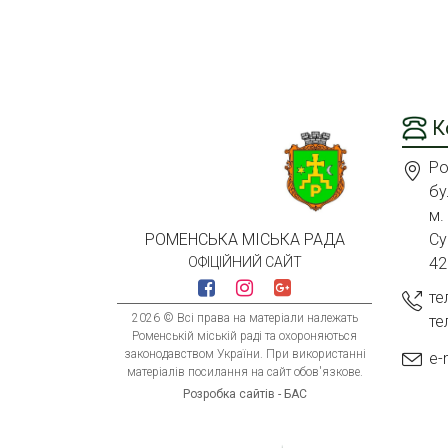
К
Ро
бу
м.
Су
РОМЕНСЬКА МІСЬКА РАДА
42
ОФІЦІЙНИЙ САЙТ
те
2026 © Всі права на матеріали належать
те
Роменській міській раді та охороняються
законодавством України. При використанні
e-
матеріалів посилання на сайт обов'язкове.
Розробка сайтів - БАС