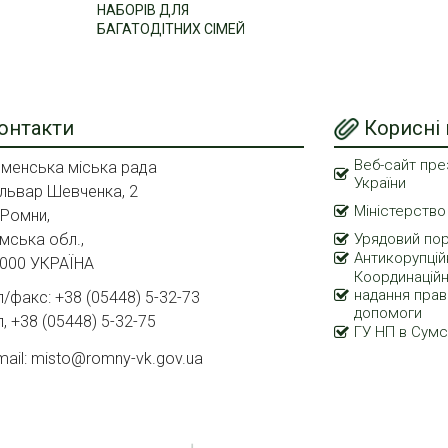
НАБОРІВ ДЛЯ
БАГАТОДІТНИХ СІМЕЙ
онтакти
Корисні
Веб-сайт пре
менська міська рада
України
львар Шевченка, 2
Міністерство
 Ромни,
мська обл.,
Урядовий по
Антикорупцій
000 УКРАЇНА
Координаційн
надання прав
л/факс: +38 (05448) 5-32-73
допомоги
л, +38 (05448) 5-32-75
ГУ НП в Сумс
mail: misto@romny-vk.gov.ua