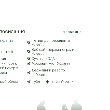
 посилання
Всі посилання
зидента
Петиції до президента
України
Веб-сайт верховної ради
 юстиції
України
ртал
Сумська ОДА
ний портал
Асоціація міст України
ий центр з
Державний реєстр
ової
виборців
ькій області
Публічні фінанси України