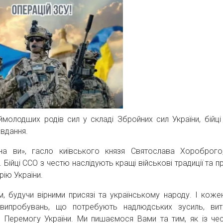
ймолодших родів сил у складі Збройних сил України, бійці
авдання.
на ви», гасло київського князя Святослава Хороброго
Бійці ССО з честю наслідують кращі військові традиції та п
рію України.
м, будучи вірними присязі та українському народу. І коже
випробувань, що потребують надлюдських зусиль, вит
 в Перемогу України. Ми пишаємося Вами та тим, як із че