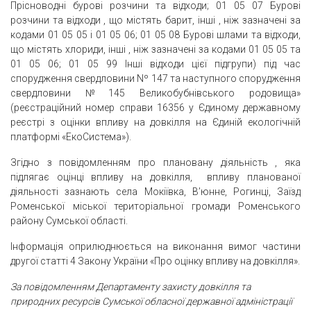
Прісноводні бурові розчини та відходи; 01 05 07 Бурові
розчини та відходи , що містять барит, інші , ніж зазначені за
кодами 01 05 05 і 01 05 06; 01 05 08 Бурові шлами та відходи,
що містять хлориди, інші , ніж зазначені за кодами 01 05 05 та
01 05 06; 01 05 99 Інші відходи цієї підгрупи) під час
спорудження свердловини Nº 147 та наступного спорудження
свердловини №145 Великобубнівського родовища»
(реєстраційний номер справи 16356 у Єдиному державному
реєстрі з оцінки впливу на довкілля на Єдиній екологічній
платформі «ЕкоСистема»).
Згідно з повідомленням про плановану діяльність , яка
підлягає оцінці впливу на довкілля, впливу планованої
діяльності зазнають села Мокіївка, В’юнне, Рогинці, Заїзд
Роменської міської територіальної громади Роменського
району Сумської області.
Інформація оприлюднюється на виконання вимог частини
другої статті 4 Закону України «Про оцінку впливу на довкілля».
За повідомленням Департаменту захисту довкілля та
природних ресурсів Сумської обласної державної адміністрації