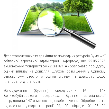
Департамент захисту довкілля та природних ресурсів Сумської
обласної державної адміністрації інформує, що 22.05.2026
акціонерним товариством «УКРНАФТА» розпочато процедуру
оцінки впливу на довкілля шляхом розміщення у Єдиному
державному реєстрі з оцінки впливу на довкілля, щодо
планованої діяльності:
«Спорудження (буріння) свердловини № 147
Великобубнівського родовища. Буріння артезіанської
свердловини 147 з метою водозабезпечення. Оброблення та
видалення відходів (операції D1, D9; відходи: 01 05 04