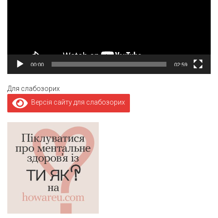
00:00
02:59
Для слабозорих
Версія сайту для слабозорих