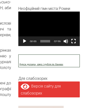
ьсько-
Н, аби
Неофіційний гімн міста Ромни
Відеопрогравач
ислові
вчі та
церкви,
00:00
02:59
рінках
онію у
урналі
Курси долара, євро і рубля по банках
Золоту
Для слабозорих
ені до
Версія сайту для
графії
слабозорих
 пошту