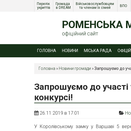
Перелік 
Громада 
Військовослужбовцям 
ВПО 
укриттів
в DREAM
та членам їх сімей 
РОМЕНСЬКА М
офіційний сайт
ГОЛОВНА
НОВИНИ
МІСЬКА РАДА
ОФІЦІ
Головна
»
Новини громади
»
Запрошуємо до уча
Запрошуємо до участі
конкурсі!
26.11.2019 в 17:01
Но
У Королівському замку у Варшаві 5 вере