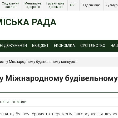
Соціальний 
Ментальне 
Гуманітарна 
ЖКГ 
Підприємцю 
Культур
захист 
здоров’я
допомога
ІСЬКА РАДА
ЙНІ ДОКУМЕНТИ
БЮДЖЕТ
ЕКОНОМІКА
СУСПІЛЬСТВО
НА
сті у Міжнародному будівельному конкурсі!
 у Міжнародному будівельному
вини громади
сня відбулася Урочиста церемонія нагородження лауреа