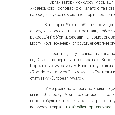
Організатори конкурсу: Асоціація охор
Українською Господарчою Палатою та Polish 
нагородити українських інвесторів, архітектор
Категорії об’єктів: об’єкти громадськог
споруди, дороги та автостради, об’єкти
рекреаційні об’єкти, фасади та термореноваці
мости, колії, інженерні споруди, екологічні с
Переваги для учасника: активна промоці
недійних партнерів у всіх країнах Євро
Королівському замку у Варшаві, унікальна
«Romdom» та українському – «Будівельни
статуетку «European Award».
Уже розпочата чергова хвиля подачі зая
кінця 2019 року. Аби зголоситися на конк
нового будівництва чи до/після реконстру
конкурсу в Україні:
ukraine@europeanaward.e