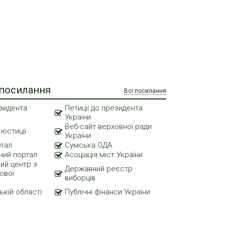
 посилання
Всі посилання
зидента
Петиції до президента
України
Веб-сайт верховної ради
 юстиції
України
ртал
Сумська ОДА
ний портал
Асоціація міст України
ий центр з
Державний реєстр
ової
виборців
ькій області
Публічні фінанси України