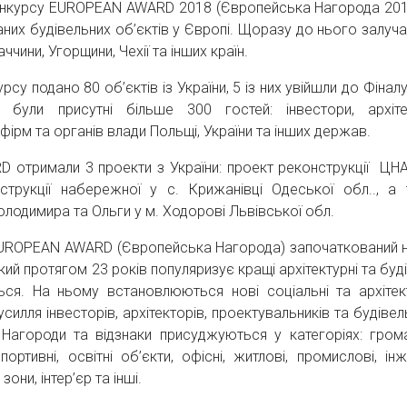
онкурсу EUROPEAN AWARD 2018 (Європейська Нагорода 201
них будівельних об’єктів у Європі. Щоразу до нього залуч
ччини, Угорщини, Чехії та інших країн.
дано 80 об’єктів із України, 5 із них увійшли до Фіналу,
були присутні більше 300 гостей: інвестори, архіте
фірм та органів влади Польщі, України та інших держав.
мали 3 проекти з України: проект реконструкції ЦНА
нструкції набережної у с. Крижанівці Одеської обл.., а
лодимира та Ольги у м. Ходорові Львівської обл.
PEAN AWARD (Європейська Нагорода) започаткований н
ий протягом 23 років популяризує кращі архітектурні та буд
ються. На ньому встановлюються нові соціальні та архітек
зусилля інвесторів, архітекторів, проектувальників та будівел
Нагороди та відзнаки присуджуються у категоріях: грома
портивні, освітні об’єкти, офісні, житлові, промислові, ін
зони, інтер’єр та інші.