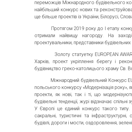
переможців Міжнародного будівельного к
найбільший конкурс нових та реконструйова
ще більше проектів із України, Білорусі, Слова
Протягом 2019 року до І етапу конкурсу по
отримали найвищу нагороду. На заході 
проектувальники, представники будівельних 
Золоту статуетку EUROPEAN AWARD отри
Харків, проект укріплення берегу і реко
будівництво греко-католицього храму Св. Во
Міжнародний будівельний Конкурс EURO
польського конкурсу «Модернізація року», як
проекти, як нові, так і ті, що модернізу
будівельні тенденції, журі відзначає спільні 
У Європі це єдиний конкурс такого типу. 
сакральні, туристичні та інфраструктурні, с
будівлі, дороги і мости, оздоровлення, зелені 