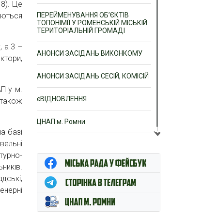
8). Це
аються
ПЕРЕЙМЕНУВАННЯ ОБ’ЄКТІВ
ТОПОНІМІЇ У РОМЕНСЬКІЙ МІСЬКІЙ
ТЕРИТОРІАЛЬНІЙ ГРОМАДІ
 а 3 –
АНОНСИ ЗАСІДАНЬ ВИКОНКОМУ
ктори,
АНОНСИ ЗАСІДАНЬ СЕСІЙ, КОМІСІЙ
П у м.
єВІДНОВЛЕННЯ
 також
ЦНАП м. Ромни
а базі
івельні
турно-
ьників.
дські,
женерні