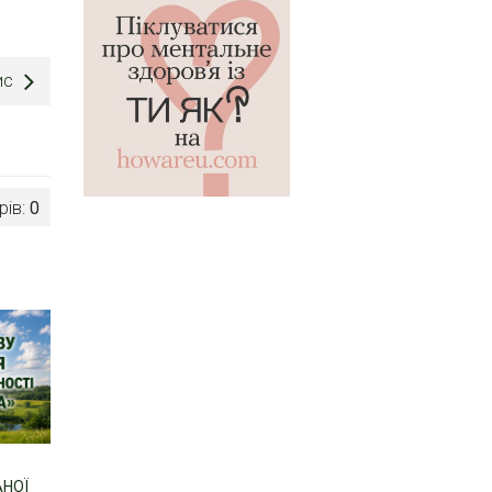
ис
рів:
0
АНОЇ