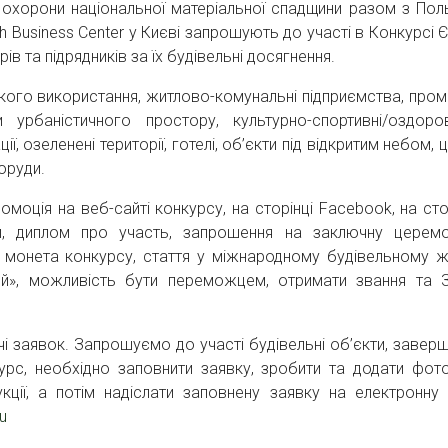
они національної матеріальної спадщини разом з Пол
Business Center у Києві запрошують до участі в Конкурсі Є
ів та підрядників за їх будівельні досягнення.
о використання, житлово-комунальні підприємства, пром
 урбаністичного простору, культурно-спортивні/оздоро
ї, озеленені території, готелі, об’єкти під відкритим небом, 
поруди.
я на веб-сайті конкурсу, на сторінці Facebook, на сто
пи, диплом про участь, запрошення на заключну церем
 монета конкурсу, стаття у міжнародному будівельному ж
й», можливість бути переможцем, отримати звання та 
вок. Запрошуємо до участі будівельні об’єкти, заверш
урс, необхідно заповнити заявку, зробити та додати фото
кції, а потім надіслати заповнену заявку на електронну
u