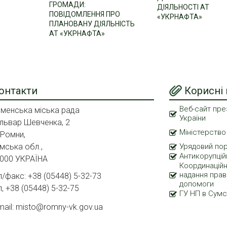
ГРОМАДИ:
ДІЯЛЬНОСТІ АТ
ПОВІДОМЛЕННЯ ПРО
«УКРНАФТА»
ПЛАНОВАНУ ДІЯЛЬНІСТЬ
АТ «УКРНАФТА»
онтакти
Корисні
Веб-сайт пре
менська міська рада
України
львар Шевченка, 2
Міністерство
 Ромни,
мська обл.,
Урядовий по
Антикорупцій
000 УКРАЇНА
Координаційн
надання прав
л/факс: +38 (05448) 5-32-73
допомоги
л, +38 (05448) 5-32-75
ГУ НП в Сумс
mail: misto@romny-vk.gov.ua