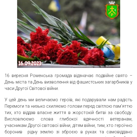
16 вересня Роменська громада відзначає подвійне свято –
День міста та День визволення від фашистських загарбників у
часи Другої Світової війни.
У цей день ми величаємо героїв, які подарували нам радість
Перемоги та низько схиляємо голови перед світлою пам’яттю
тих, хто віддав власне життя в жорстокій битві за свободу.
Висловлюємо слова глибокої вдячності ветеранам,
учасникам Другої світової війни, дітям війни, тим, хто героїчно
боронив рідну землю зі зброєю в руках та самовіддано