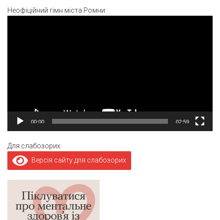
Неофіційний гімн міста Ромни
Відеопрогравач
00:00
02:59
Для слабозорих
Версія сайту для слабозорих