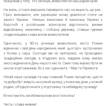
працював у тилу, хто загинув, визволяючи наш рідний край.
На жаль, історія вирішила перевірити нас на міцність ще раз…
Гірко визнавати, але українцям знову довелося стати на
захист України… Нинішні захисники й захисниці України у
боротьбі з російським агресором відстоюють віками
відвойовану незалежну і соборну державу, ставши гідними
спадкоємцями слави воїнів-визволителів.
Одночасно, у 80-ту річницю визволення, місто Ромни
відзначає і свій день народження, який цьогоріч зустрічаємо
з болем у серці. Сьогодні ми не святкуємо, не проводимо
традиційних заходів, а згадуємо всіх, завдяки кому маємо
змогу відзначати День нашого міста. Саме тому маємо бути як
ніколи згуртованими, бо у нас одна мета – Мир та Перемога.
Нехай наша громада та наш славний Ромен процвітає, щастя
та добробут живуть на кожній вулиці, у кожному домі, у кожній
родині, об’єднуючи всіх у згуртовану та небайдужу громаду!
Вічна пам’ять загиблим воїнам всіх поколінь!
Честь і слава живим!