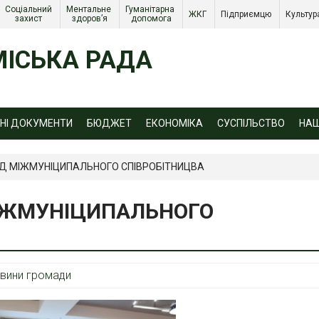
Соціальний 
Ментальне 
Гуманітарна 
ЖКГ 
Підприємцю 
Культур
захист 
здоров’я
допомога
ІСЬКА РАДА
ЙНІ ДОКУМЕНТИ
БЮДЖЕТ
ЕКОНОМІКА
СУСПІЛЬСТВО
НА
Д МІЖМУНІЦИПАЛЬНОГО СПІВРОБІТНИЦВА
ІЖМУНІЦИПАЛЬНОГО
вини громади