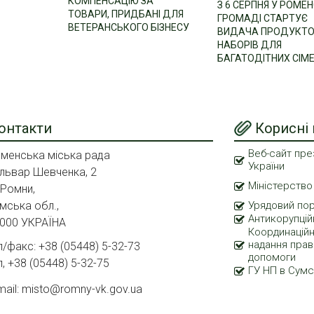
КОМПЕНСАЦІЮ ЗА
З 6 СЕРПНЯ У РОМЕН
ТОВАРИ, ПРИДБАНІ ДЛЯ
ГРОМАДІ СТАРТУЄ
ВЕТЕРАНСЬКОГО БІЗНЕСУ
ВИДАЧА ПРОДУКТ
НАБОРІВ ДЛЯ
БАГАТОДІТНИХ СІМ
онтакти
Корисні
Веб-сайт пре
менська міська рада
України
львар Шевченка, 2
Міністерство
 Ромни,
мська обл.,
Урядовий по
Антикорупцій
000 УКРАЇНА
Координаційн
надання прав
л/факс: +38 (05448) 5-32-73
допомоги
л, +38 (05448) 5-32-75
ГУ НП в Сумс
mail: misto@romny-vk.gov.ua