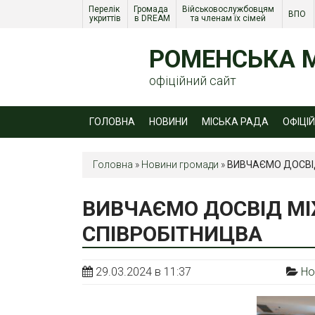
Перелік 
Громада 
Військовослужбовцям 
ВПО 
укриттів
в DREAM
та членам їх сімей 
РОМЕНСЬКА М
офіційний сайт
ГОЛОВНА
НОВИНИ
МІСЬКА РАДА
ОФІЦІ
Головна
»
Новини громади
»
ВИВЧАЄМО ДОСВІ
ВИВЧАЄМО ДОСВІД М
СПІВРОБІТНИЦВА
29.03.2024 в 11:37
Но