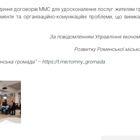
ладення договорів ММС для удосконалення послуг жителям г
менти та організаційно-комунікаційні проблеми, що виник
За повідомленням Управління економ
Розвитку
Роменської місько
енська громада” –
https://t.me/romny_gromada