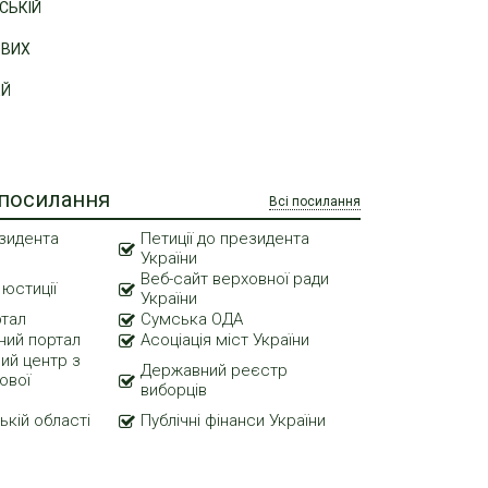
СЬКІЙ
ОВИХ
ЕЙ
 посилання
Всі посилання
зидента
Петиції до президента
України
Веб-сайт верховної ради
 юстиції
України
ртал
Сумська ОДА
ний портал
Асоціація міст України
ий центр з
Державний реєстр
ової
виборців
ькій області
Публічні фінанси України