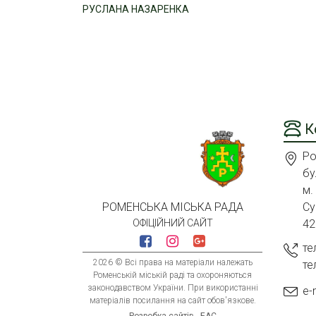
РУСЛАНА НАЗАРЕНКА
К
Ро
бу
м.
Су
РОМЕНСЬКА МІСЬКА РАДА
42
ОФІЦІЙНИЙ САЙТ
те
2026 © Всі права на матеріали належать
те
Роменській міській раді та охороняються
законодавством України. При використанні
e-
матеріалів посилання на сайт обов'язкове.