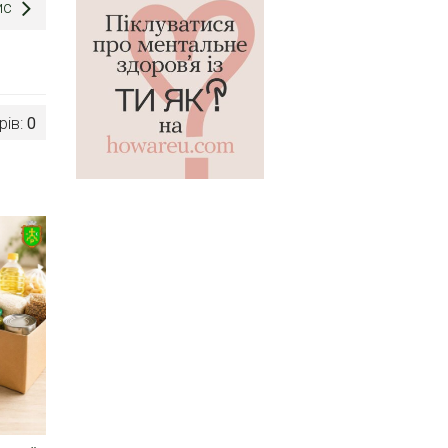
ис
рів:
0