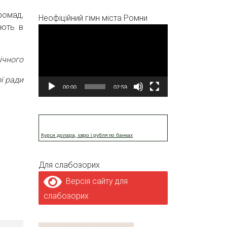
ромад,
Неофіційний гімн міста Ромни
ають в
Відеопрогравач
ічного
ї ради
00:00
02:59
Курси долара, євро і рубля по банках
Для слабозорих
Версія сайту для
слабозорих