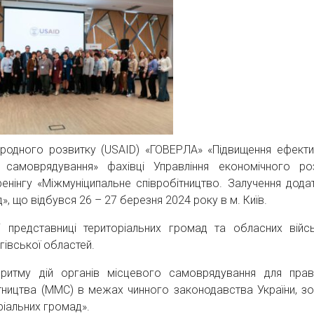
родного розвитку (USAID) «ГОВЕРЛА» «Підвищення ефекти
о самоврядування» фахівці Управління економічного ро
ренінгу «Міжмуніципальне співробітництво. Залучення дода
», що відбувся 26 – 27 березня 2024 року в м. Київ.
і представниці територіальних громад та обласних війс
гівської областей.
оритму дій органів місцевого самоврядування для пра
тництва (ММС) в межах чинного законодавства України, з
ріальних громад».