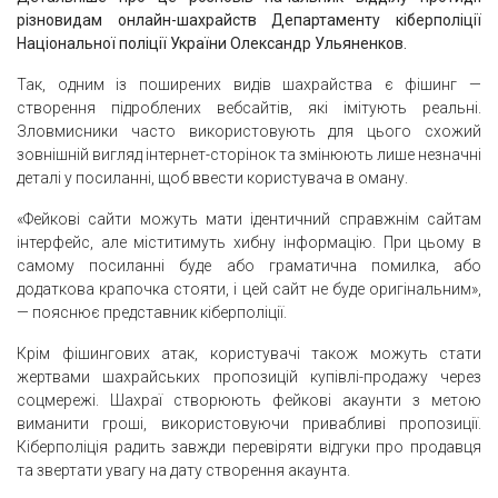
різновидам онлайн-шахрайств Департаменту кіберполіції
Національної поліції України Олександр Ульяненков.
Так, одним із поширених видів шахрайства є фішинг —
створення підроблених вебсайтів, які імітують реальні.
Зловмисники часто використовують для цього схожий
зовнішній вигляд інтернет-сторінок та змінюють лише незначні
деталі у посиланні, щоб ввести користувача в оману.
«Фейкові сайти можуть мати ідентичний справжнім сайтам
інтерфейс, але міститимуть хибну інформацію. При цьому в
самому посиланні буде або граматична помилка, або
додаткова крапочка стояти, і цей сайт не буде оригінальним»,
— пояснює представник кіберполіції.
Крім фішингових атак, користувачі також можуть стати
жертвами шахрайських пропозицій купівлі-продажу через
соцмережі. Шахраї створюють фейкові акаунти з метою
виманити гроші, використовуючи привабливі пропозиції.
Кіберполіція радить завжди перевіряти відгуки про продавця
та звертати увагу на дату створення акаунта.