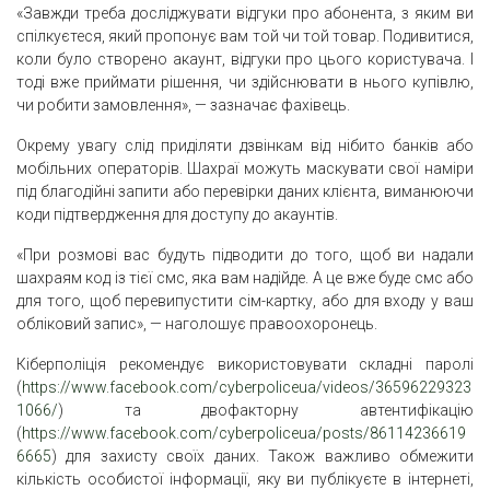
«Завжди треба досліджувати відгуки про абонента, з яким ви
спілкуєтеся, який пропонує вам той чи той товар. Подивитися,
коли було створено акаунт, відгуки про цього користувача. І
тоді вже приймати рішення, чи здійснювати в нього купівлю,
чи робити замовлення», — зазначає фахівець.
Окрему увагу слід приділяти дзвінкам від нібито банків або
мобільних операторів. Шахраї можуть маскувати свої наміри
під благодійні запити або перевірки даних клієнта, виманюючи
коди підтвердження для доступу до акаунтів.
«При розмові вас будуть підводити до того, щоб ви надали
шахраям код із тієї смс, яка вам надійде. А це вже буде смс або
для того, щоб перевипустити сім-картку, або для входу у ваш
обліковий запис», — наголошує правоохоронець.
Кіберполіція рекомендує використовувати складні паролі
(
https://www.facebook.com/cyberpoliceua/videos/36596229323
1066/
) та двофакторну автентифікацію
(
https://www.facebook.com/cyberpoliceua/posts/86114236619
6665
) для захисту своїх даних. Також важливо обмежити
кількість особистої інформації, яку ви публікуєте в інтернеті,