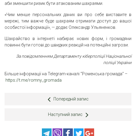
аби зменшити ризик бути атакованим шахраями.
«Чим менше персональних даних ви про себе виставите в
мережі, тим важче буде шахраям отримати доступ до вашої
особистої інформації», — додає Олександр Ульяненков.
Шахрайство в інтернеті набирає нових форм, і громадяни
повинні бути готові до швидких реакцій на потенційні загрози.
За повідомленням Департаменту кіберполіції Національної
поліції України
Більше інформації на Telegram-каналі “Роменська громада” –
https://t.me/romny_gromada
Попередній запис
Наступний запис