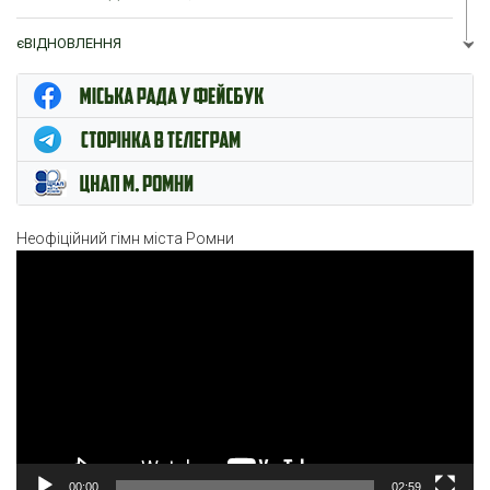
єВІДНОВЛЕННЯ
ЦНАП м. Ромни
Неофіційний гімн міста Ромни
Відеопрогравач
00:00
02:59