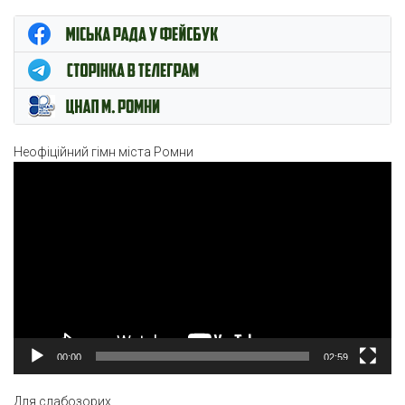
ЦНАП м. Ромни
Неофіційний гімн міста Ромни
Відеопрогравач
00:00
02:59
Для слабозорих