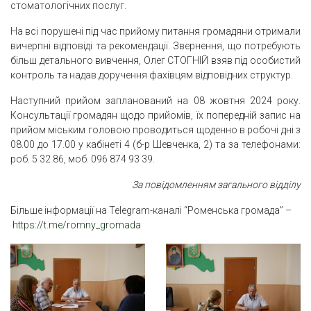
стоматологічних послуг.
На всі порушені під час прийому питання громадяни отримали
вичерпні відповіді та рекомендації. Звернення, що потребують
більш детального вивчення, Олег СТОГНІЙ взяв під особистий
контроль та надав доручення фахівцям відповідних структур.
Наступний прийом запланований на 08 жовтня 2024 року.
Консультації громадян щодо прийомів, їх попередній запис на
прийом міським головою проводиться щоденно в робочі дні з
08.00 до 17.00 у кабінеті 4 (б-р Шевченка, 2) та за телефонами:
роб. 5 32 86, моб. 096 874 93 39.
За повідомленням загального відділу
Більше інформації на Telegram-каналі “Роменська громада” –
https://t.me/romny_gromada