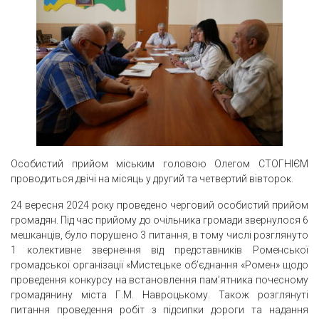
Особистий прийом міським головою Олегом СТОГНІЄМ
проводиться двічі на місяць у другий та четвертий вівторок.
24 вересня 2024 року проведено черговий особистий прийом
громадян. Під час прийому до очільника громади звернулося 6
мешканців, було порушено 3 питання, в тому числі розглянуто
1 колективне звернення від представників Роменської
громадської організації «Мистецьке об’єднання «Ромен» щодо
проведення конкурсу на встановлення пам’ятника почесному
громадянину міста Г.М. Навроцькому. Також розглянуті
питання проведення робіт з підсипки дороги та надання