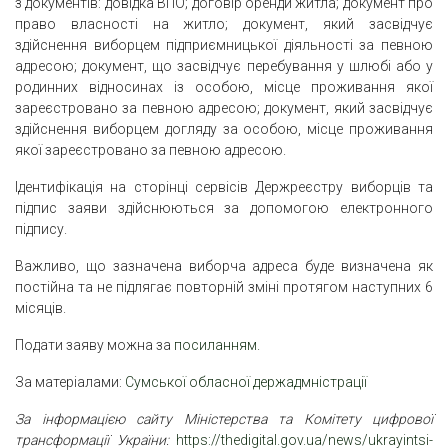
з документів: довідка ВПО; договір оренди житла; документ про
право власності на житло; документ, який засвідчує
здійснення виборцем підприємницької діяльності за певною
адресою; документ, що засвідчує перебування у шлюбі або у
родинних відносинах із особою, місце проживання якої
зареєстровано за певною адресою; документ, який засвідчує
здійснення виборцем догляду за особою, місце проживання
якої зареєстровано за певною адресою.
Ідентифікація на сторінці сервісів Держреєстру виборців та
підпис заяви здійснюються за допомогою електронного
підпису.
Важливо, що зазначена виборча адреса буде визначена як
постійна та не підлягає повторній зміні протягом наступних 6
місяців.
Подати заяву можна за
посиланням.
За матеріалами:
Сумської обласної держадмністрації
За інформацією сайту Міністерства та Комітету цифрової
трансформації України:
https://thedigital.gov.ua/news/ukrayintsi-