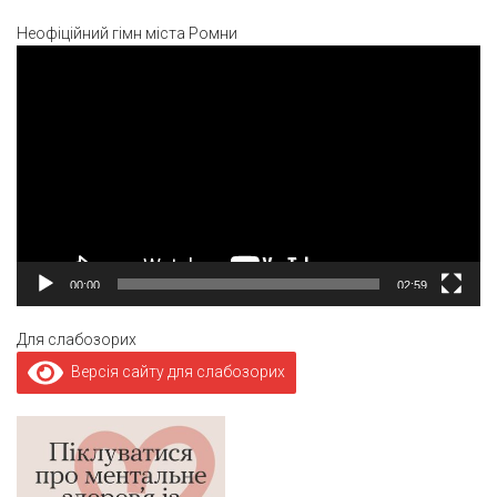
Неофіційний гімн міста Ромни
Відеопрогравач
00:00
02:59
Для слабозорих
Версія сайту для слабозорих