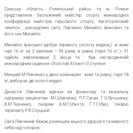
Сумську область, Роменський район та м. Ромни
представляли Заслужений майстер спорту міжнародної
конфедерації майстрів гирьового спорту, багаторазовий
чемпіон , рекордсмен світу Левченко Михайло Іванович та
його син Михайло.
Михайло Іванович здобув перемогу (золоту медаль) в жимі
гирі 16 кг за 2 хвилини – 95 разів, в ривку (гиря 16 кг )- 91
підйом, завоювавши 2 місце та був нагороджений
міжнародним орденом «Золотий Атлант» 3 ступеня.
Менший М.Левченко у двох номінаціях : жимі та ривку, гиря 18
кг, виборов дві золоті медалі.
Династія Левченків вдячна за фінансову та моральну
підтримку меценатам: М.І.Шевченку, П.П.Саган, Г.О.Ярошенку,
В.Ю.Ткаченко, лікарям В.М.Гобкота Г.Т.Гобко, лікарю
терапевту Р.В.Слуцькій.
Сім’я Левченків бажає роменцям міцного здоров’я та мирного
неба над головою.