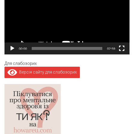
00:00
02:59
Для слабозорих
Версія сайту для слабозорих