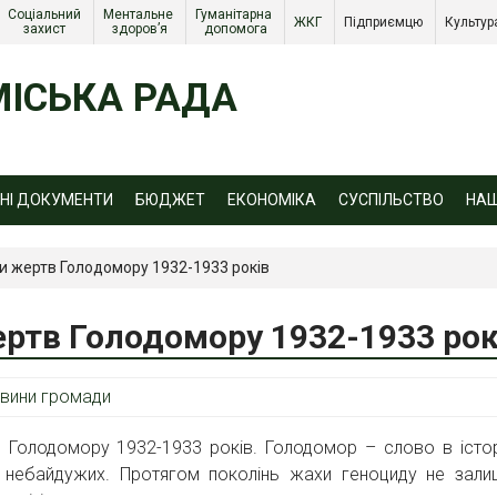
Соціальний 
Ментальне 
Гуманітарна 
ЖКГ 
Підприємцю 
Культур
захист 
здоров’я
допомога
ІСЬКА РАДА
ЙНІ ДОКУМЕНТИ
БЮДЖЕТ
ЕКОНОМІКА
СУСПІЛЬСТВО
НА
и жертв Голодомору 1932-1933 років
ртв Голодомору 1932-1933 рок
вини громади
Голодомору 1932-1933 років. Голодомор – слово в історі
 небайдужих. Протягом поколінь жахи геноциду не зал