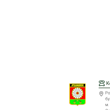
К
Ро
бу
м.