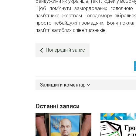
байдужими як українців, так і людей у всьому 
Щоб пом’янути замордованих голодною см
пам’ятника жертвам Голодомору зібралися
просто небайдужі громадяни. Вони поклал
пам’яті загиблих співвітчизників.
Попередній запис
Залишити коментар
Останні записи