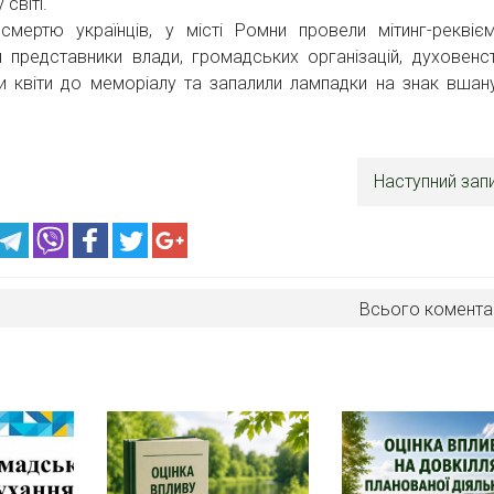
світі.
ертю українців, у місті Ромни провели мітинг-реквієм
 представники влади, громадських організацій, духовенс
и квіти до меморіалу та запалили лампадки на знак вшан
Наступний зап
Всього комента