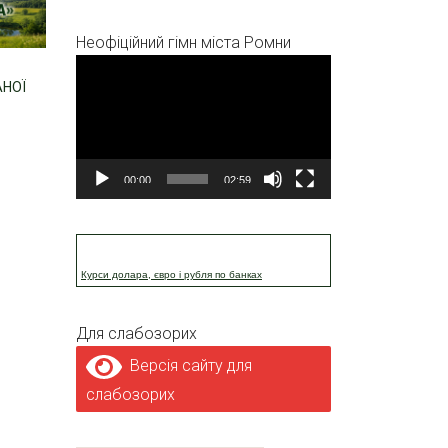
Неофіційний гімн міста Ромни
Відеопрогравач
АНОЇ
00:00
02:59
Курси долара, євро і рубля по банках
Для слабозорих
Версія сайту для
слабозорих