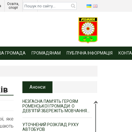
Освіта, 
Діти 
а 
спорт 
війни 
ША ГРОМАДА
ГРОМАДЯНАМ
ПУБЛІЧНА ІНФОРМАЦІЯ
КОНТА
ів
Анонси
НЕЗГАСНА ПАМ’ЯТЬ ГЕРОЯМ
РОМЕНСЬКОЇ ГРОМАДИ: О
ДЕВ’ЯТІЙ ЗБЕРЕЖІТЬ МОВЧАННЯ…
ї, яке
УТОЧНЕНИЙ РОЗКЛАД РУХУ
ишають
АВТОБУСІВ