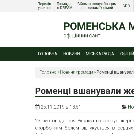
Перелік 
Громада 
Військовослужбовцям 
ВПО 
укриттів
в DREAM
та членам їх сімей 
РОМЕНСЬКА М
офіційний сайт
ГОЛОВНА
НОВИНИ
МІСЬКА РАДА
ОФІЦІ
Головна
»
Новини громади
»
Роменці вшанувал
Роменці вшанували же
25.11.2019 в 13:51
Но
23 листопада вся Україна вшановує жертв 
скорботним болем відгукується в серцях