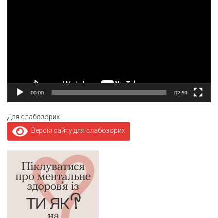
00:00
02:59
Для слабозорих
Версія сайту для слабозорих