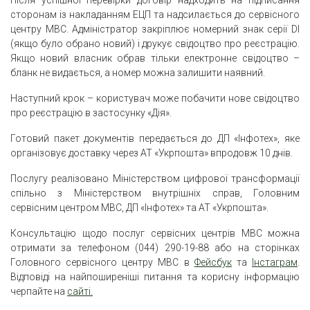
сторонам із накладанням ЕЦП та надсилається до сервісного
центру МВС. Адміністратор закріплює номерний знак серії DI
(якщо було обрано новий) і друкує свідоцтво про реєстрацію.
Якщо новий власник обрав тільки електронне свідоцтво –
бланк не видається, а номер можна залишити наявний.
Наступний крок – користувач може побачити нове свідоцтво
про реєстрацію в застосунку «Дія».
Готовий пакет документів передається до ДП «Інфотех», яке
організовує доставку через АТ «Укрпошта» впродовж 10 днів.
Послугу реалізовано Міністерством цифрової трансформації
спільно з Міністерством внутрішніх справ, Головним
сервісним центром МВС, ДП «Інфотех» та АТ «Укрпошта».
Консультацію щодо послуг сервісних центрів МВС можна
отримати за телефоном (044) 290-19-88 або на сторінках
Головного сервісного центру МВС в
Фейсбук
та
Інстаграм
.
Відповіді на найпоширеніші питання та корисну інформацію
черпайте на
сайті
.