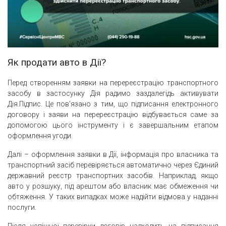
Як продати авто в Дії?
Перед створенням заявки на перереєстрацію транспортного
засобу в застосунку Дія радимо заздалегідь активувати
Дія.Підпис. Це пов’язано з тим, що підписання електронного
договору і заяви на перереєстрацію відбувається саме за
допомогою цього інструменту і є завершальним етапом
оформлення угоди.
Далі – оформлення заявки в Дії, інформація про власника та
транспортний засіб перевіряється автоматично через Єдиний
державний реєстр транспортних засобів. Наприклад, якщо
авто у розшуку, під арештом або власник має обмеження чи
обтяження. У таких випадках може надійти відмова у наданні
послуги.
Після успішної перевірки договір надходить на підписання