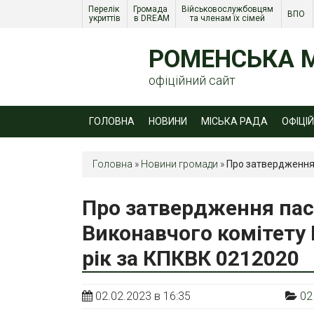
Перелік 
Громада 
Військовослужбовцям 
ВПО 
укриттів
в DREAM
та членам їх сімей 
РОМЕНСЬКА М
офіційний сайт
ГОЛОВНА
НОВИНИ
МІСЬКА РАДА
ОФІЦІ
Головна
»
Новини громади
»
Про затвердження 
Про затвердження па
Виконавчого комітету 
рік за КПКВК 0212020
02.02.2023 в 16:35
02