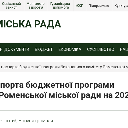
Соціальний 
Ментальне 
Гуманітарна 
ЖКГ 
Підприємцю 
Культур
захист 
здоров’я
допомога
ІСЬКА РАДА
ЙНІ ДОКУМЕНТИ
БЮДЖЕТ
ЕКОНОМІКА
СУСПІЛЬСТВО
НА
паспорта бюджетної програми Виконавчого комітету Роменської мі
спорта бюджетної програми
Роменської міської ради на 20
 - Лютий
,
Новини громади