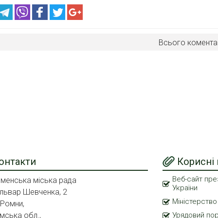
Всього комента
онтакти
Корисні
Веб-сайт пре
менська міська рада
України
львар Шевченка, 2
Міністерство
 Ромни,
мська обл.,
Урядовий по