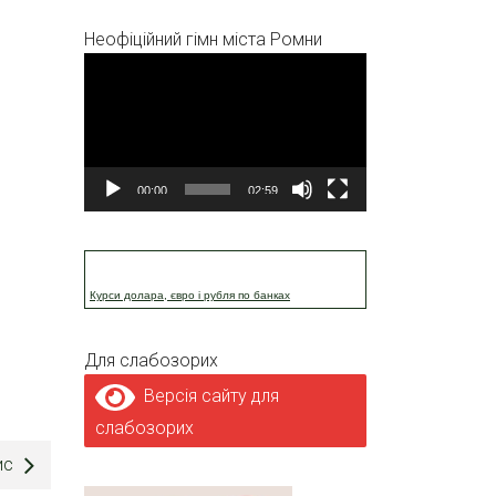
Неофіційний гімн міста Ромни
Відеопрогравач
00:00
02:59
Курси долара, євро і рубля по банках
Для слабозорих
Версія сайту для
слабозорих
ис