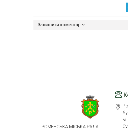
Залишити коментар
К
Ро
бу
м.
Су
РОМЕНСЬКА МІСЬКА РАДА