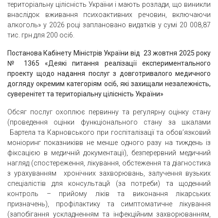
територіальну цілісність України i мають розлади, що виникли
внаслідок вживання психоактивних речовин, включаючи
алкоголь» у 2026 році заплановано видатків у cyмі 20 008,87
тис. грн для 200 oci6.
Постанова Кабінету Міністрів України від 23 жовтня 2025 року
№ 1365 «Деякі питання реалізації експериментального
проекту щодо надання послуг з довготривалого медичного
догляду окремим категоріям
oci
6, які захищали незалежність,
суверенітет та територіальну цілісність України»
Обсяг послуг охоплює первинну та регулярну оцінку стану
(проведення оцінки функціонального стану за шкалами
Бартела та Карновського при госпіталізації та обов’язковий
моніоринг показниківв не менше одного разу на тиждень iз
фіксацією в медичній документації), безперервний медичний
нагляд (спостереження, лікування, обстеження та діагностика
з урахуванням хронічних захворювань, залучення вузьких
cпеціалістів для консультацй (за потреби) та щоденний
контроль – прийому ліків та виконання лікарських
призначень), профілактику та симптоматичне лікування
(запобігання ускладненням та інфекційним захворюванням,