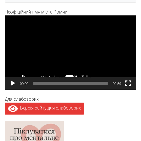
Неофіційний гімн міста Ромни
Відеопрогравач
00:00
02:59
Для слабозорих
Версія сайту для слабозорих