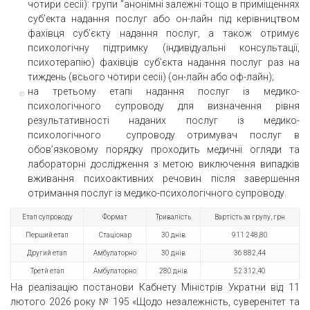
чотири cecii): групи ”aнонімні залежні тощо в приміщеннях
суб’екта надання послуг або он-лайн під керівництвом
фахівця суб’єкту надання послуг, а також отримує
психологічну підтримку (індивідуальні консультації,
психотерапію) фахівців суб’єкта надання послуг раз на
тиждень (всього чотири cecii) (он-лайн або оф-лайн);
на третьому етапі надання послуг iз медико-
психологічного супроводу для визначення piвня
peзультативності наданих послуг iз медико-
психологічного супроводу отримувач послуг в
обов’язковому порядку проходить медичні огляди та
лабораторні дослідження з метою виключення випадків
вживання психоактивних речовин після завершення
отримання послуг iз медико-психологічного супроводу.
Етап супроводу
Формат
Тривалість
Вартість за групу, грн
Перший етап
Стаціонар
30 днів
911 248,80
Другий етап
Амбулаторно
30 днів
36 882,44
Третй етап
Амбулаторно
280 днів
52 312,40
На peaлізацію постанови Кабнету Miністрів Укратни від 11
лютого 2026 року № 195 «Щодо незалежність, суверенітет та