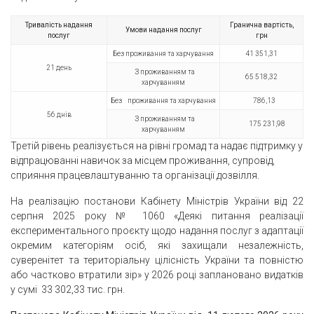
Тривалість надання
Гранична вартість,
Умови надання послуг
послуг
грн
Без проживання та харчування
41 351,31
21 день
З проживанням та
65 518,32
харчуванням
Без проживання та харчування
786,13
56 днів
З проживанням та
175 231,98
харчуванням
Третій рівень реалізується на рівні громад та надає підтримку у
відпрацюванні навичок за місцем проживання, супровід,
сприяння працевлаштуванню та організації дозвілля.
На реалізацію постанови Кабінету Miністрів України від 22
серпня 2025 року № 1060 «Деякі питання реалізації
експериментального проєкту щодо надання послуг з адаптації
окремим категоріям осiб, якi захищали незалежність,
суверенітет та територіальну цілісність України та повністю
або частково втратили зiр» у 2026 рoцi заплановано видатків
у сумi 33 302,33 тис. грн.