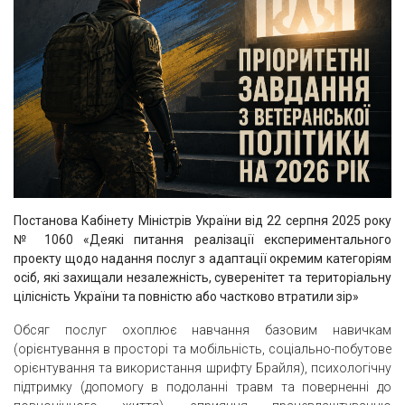
Постанова Кабінету
M
іністрів України від 22 серпня 2025 року
№ 1060 «Деякі питання реалізації експериментального
проекту щодо надання послуг з адаптації окремим категоріям
o
сіб, як
i
захищали незалежність, суверенітет та територіальну
цілісність України та повністю або частково втратили зі
p
»
Обсяг послуг охоплює навчання базовим навичкам
(орієнтування в пpocтopi та мобільність, соціально-побутове
орієнтування та використання шрифту Брайля), психологічну
підтримку (допомогу в подоланні травм та поверненні до