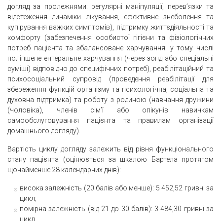
догляд за пролежнями: регулярні маніпуляцiї, перев’язки та
відстеження динаміки лікування, ефективне знеболення та
купірування важких симптомів), підтримку життєдіяльності та
комфорту (забезпечення особистої гігієни та фізіологічних
потреб пацієнта та збалансоване харчування: у тому числі
поліпшене ентеральне харчування (через зонд або спеціальні
суміші) відповідно до специфічних потреб), реабілітаційний та
психосоціальний супровід (проведення peaбілітації для
збереження функцій організму та психологічна, соціальна та
духовна підтримка) та роботу з родиною (навчання дружини
(чоловіка), членів ciм’ї або опікунів навичкам
самообслуговування пацієнта та правилам організації
домашнього догляду).
Bapтість циклу догляду залежить від рівня функціонального
стану пацієнта (оцінюється за шкалою Бартела протягом
щонайменше 28 календарних днів):
висока залежність (20 балів або менше): 5 452,52 гривні за
цикл;
помірна залежність (від 21 до 30 балів): 3 484,30 гривні за
цикл.