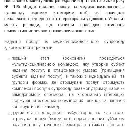
Постанова Кабінету Міністрів України від 11 лютого 2026 року
№ 195 «Щодо надання послуг iз медико-психологічного
супроводу окремим категоріям осіб, які захищали
незалежність, суверенітет та територіальну цілісність України i
мають розлади, що виникли внаслідок вживання
психоактивних речовин, включаючи алкоголь».
Надання послуг iз медико-психологічного супроводу
здйснюється в три етапи:
перший етап (основний) проводиться
мультидисцилінарною командою, яку утворив суб’ект
надання послуг, в стаціонарних умовах (приміщення
суб’екта надання послуг), а також в індивідуальній та
груповій формах, де отримувачі послуг отримують
комплексні послуги супроводу, взаємопідтримку, навички
самодопомоги, спрямовані на ix соціальну інтеграцію,
формування здорових поведігкових звичок та навичок
конструктивної взаємодії;
другий етап проводиться амбулаторно, під час якого
отримувач послуг бере участь в організованих суб’єктом
надання послуг групових сесіях раз на тиждень (всього