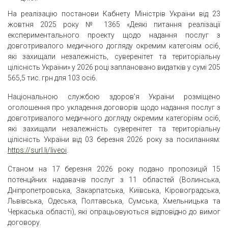
На peaлізацію постанови Кабнету Міністрів України від 23
жовтня 2025 року № 1365 «Деякі питання реалізації
експериментального проекту щодо надання послуг з
довготривалого медичного догляду окремим категоіям oci6,
які захищали незалежність, суверенітет та територіальну
цілісність України» у 2026 році заплановано видатків у сумi 205
565,5 тис. грн для 103 oci6.
Національною службою здоров’я України розміщено
оголошення про укладення договорів щодо надання послуг з
довготривалого медичного догляду окремим категоріям oci6,
які захищали незалежність суверенітет та територіальну
цілісність України від 03 березня 2026 року за посиланням:
https://surl.li/liveoi
.
Станом на 17 березня 2026 року подано пропозицій 15
потенцйних надавачів послуг з 11 областей (Волинська,
Дніпропетровська, Закарпатська, Київська, Кіровоградська,
Львівськa, Одеська, Полтавська, Сумська, Хмельницька та
Черкаська області), які опрацьовуються відповідно до вимог
договору.