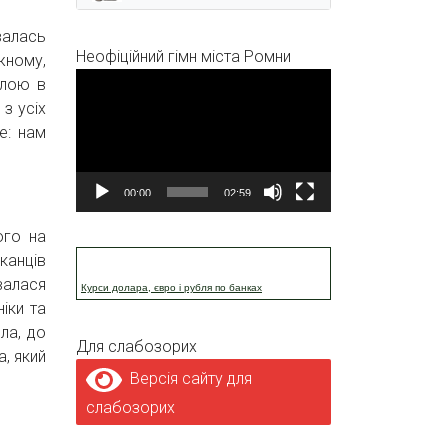
валась
Неофіційний гімн міста Ромни
жному,
Відеопрогравач
илою в
 з усіх
е: нам
00:00
02:59
ого на
канців
валася
Курси долара, євро і рубля по банках
іки та
ла, до
Для слабозорих
, який
Версія сайту для
слабозорих