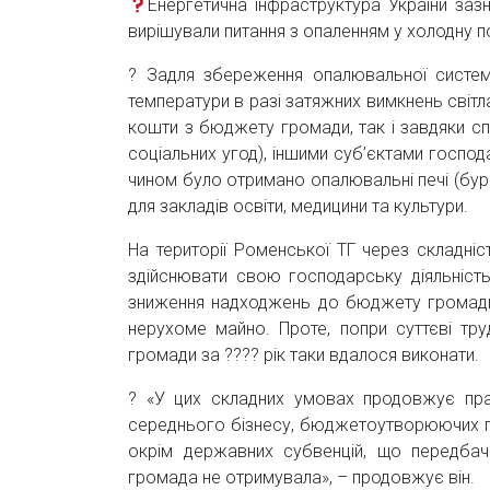
Енергетична інфраструктура України за
вирішували питання з опаленням у холодну п
? Задля збереження опалювальної системи
температури в разі затяжних вимкнень світл
кошти з бюджету громади, так і завдяки спі
соціальних угод), іншими суб’єктами госпо
чином було отримано опалювальні печі (бурж
для закладів освіти, медицини та культури.
На території Роменської ТГ через складні
здійснювати свою господарську діяльніст
зниження надходжень до бюджету громади в
нерухоме майно. Проте, попри суттєві тру
громади за ???? рік таки вдалося виконати.
? «У цих складних умовах продовжує пра
середнього бізнесу, бюджетоутворюючих пі
окрім державних субвенцій, що передбач
громада не отримувала», – продовжує він.