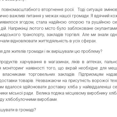
о повномасштабного вторгнення росії. Тоді ситуація зміню
ично важливі питання у межах нашої громади. Я вдячний ко
 виявилося згодом, стала надійною опорою та рушійною с
х дій. Наприкінці лютого місто було заблоковане окупантами
мадського транспорту, закладів торгівлі. Але ми знали одн
чали відновлювати життєдіяльність в усіх сферах.
я для жителів громади і як вирішували цю проблему?
продуктів харчування в магазинах, ліків в аптеках, пальн
 моніторинг наявності того, що вкрай необхідне для меш
 власниками торговельних закладів. Підприємцям нада
 доставки товарів. Незважаючи на присутність ворожої техн
ам вдалося здійснювати доставку хліба у найвіддаленіші се
вники міської ради. Велика подяка місцевому виробнику хліба
аду хлібобулочними виробами.
ішувати в громаді?