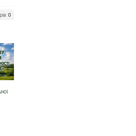
рів:
0
АНОЇ