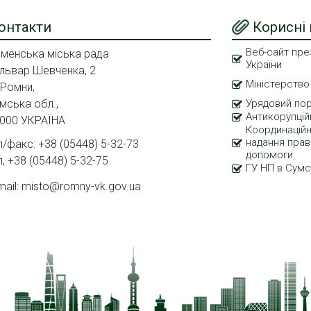
онтакти
Корисні
Веб-сайт пре
менська міська рада
України
львар Шевченка, 2
Міністерство
 Ромни,
мська обл.,
Урядовий по
Антикорупцій
000 УКРАЇНА
Координаційн
надання прав
л/факс: +38 (05448) 5-32-73
допомоги
л, +38 (05448) 5-32-75
ГУ НП в Сумс
mail: misto@romny-vk.gov.ua