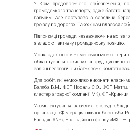
? Крім продовольчого забезпечення, по
громадського транспорту, адже багато напр
пальним. Але поступово з середини бере
проїзду по дорогах. Також нам вдалося заб
Підприємці громади, незважаючи на всі загр
з владою і активну громадянську позицію.
У закладах освіти Роменської міської терит
облаштування захисних споруд цивільного 
задіяні педагогічні й батьківські комітети зак
Для робіт, які неможливо виконати власними
Баляба В.М., ФОП Носаль С.О., ФОП Матяш 
кластер аграрної компанії ІМК), ФГ «Криниця
Укомплектування захисних споруд обладн
організації «Федерація вільної боротьби 
Енерджі ANP», Благодійного фонду «МХП — Г