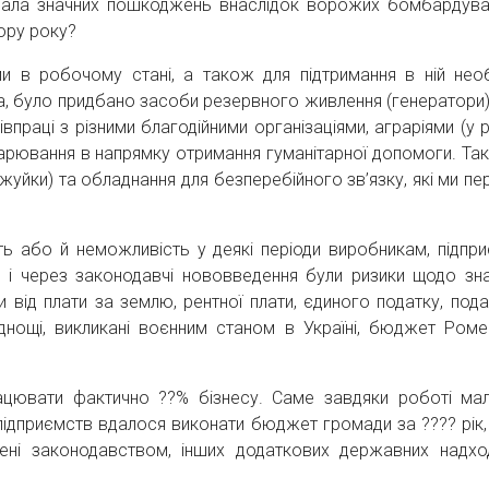
знала значних пошкоджень внаслідок ворожих бомбардува
ору року?
 в робочому стані, а також для підтримання в ній необ
а, було придбано засоби резервного живлення (генератори),
впраці з різними благодійними організаціями, аграріями (у 
дарювання в напрямку отримання гуманітарної допомоги. Та
уйки) та обладнання для безперебійного зв’язку, які ми пе
сть або й неможливість у деякі періоди виробникам, підпр
ь і через законодавчі нововведення були ризики щодо зн
ід плати за землю, рентної плати, єдиного податку, пода
днощі, викликані воєнним станом в Україні, бюджет Роме
цювати фактично ??% бізнесу. Саме завдяки роботі ма
дприємств вдалося виконати бюджет громади за ???? рік,
ені законодавством, інших додаткових державних надх