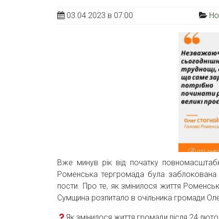
03.04.2023 в 07:00
Но
Вже минув рік від початку повномасштабн
Роменська тергромада була заблокована о
пости. Про те, як змінилося життя Роменсь
Сумщина розпитало в очільника громади Ол
Як змінилося життя громади після 24 лют