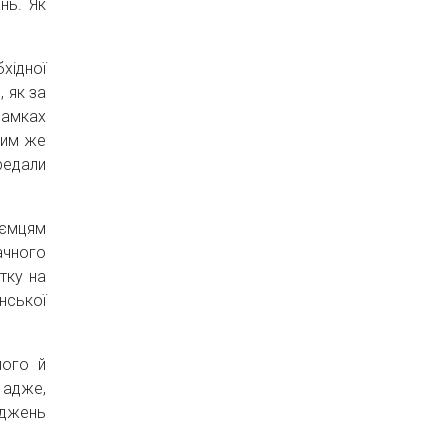
нь. Як
хідної
 як за
рамках
ким же
редали
иємцям
ачного
тку на
нської
лого й
 адже,
оджень