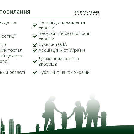
 посилання
Всі посилання
зидента
Петиції до президента
України
Веб-сайт верховної ради
 юстиції
України
ртал
Сумська ОДА
ний портал
Асоціація міст України
ий центр з
Державний реєстр
ової
виборців
ькій області
Публічні фінанси України