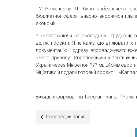
У Роменській ТГ було забезпечено своєч
бюджетної сфери, вчасно вносилися платеж
економії.
? «Незважаючи на сьогоднішні труднощі, 
великі проєкти. Я не кажу, що втілювати їх
документацію і одразу впроваджувати вже 
цього приводу. Європейський інвестиційни
Україні через Мінрегіон ??? мільйонів євро 
ініціативи й подали готовий проєкт — «Капіта
Більше інформації на Telegram-каналі “Роме
Попередній запис