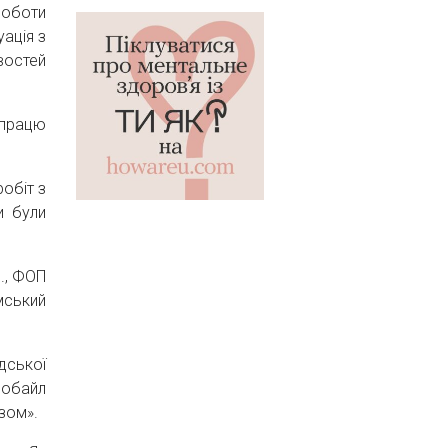
роботи
ація з
востей
впрацю
обіт з
и були
., ФОП
мський
дської
Мобайл
зом».