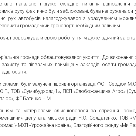
стало нагальне і дуже складне питання відновлення 
ямків руху фактично були заблоковані, була напружена ситу
зня рух автобусів налагоджувався з урахуванням можли
езпечити громадський транспорт необхідним пальним.
ози, продовжували свою роботу, і я їм дуже вдячний за спі
оріальної громади облаштовувалися укриття. До виконання р
захисту та підвальних приміщень закладів освіти громад
ладів освіти.
 силами, були залучені підрядні організації: ФОП Сердюк М.О
О.Г., ТОВ «Сумибудхолд-1», ПСП «Слобожанщина Агро» (Су
 плюс», ФГ Батичко Н.М.
анням та матеріалами здійснювалося за сприяння Грома
Роменщини», депутата міської ради Н.О. Солдатенко, ТОВ «
ромаді» МХП «Урожайна країна», Благодійного фонду «Ми Ра