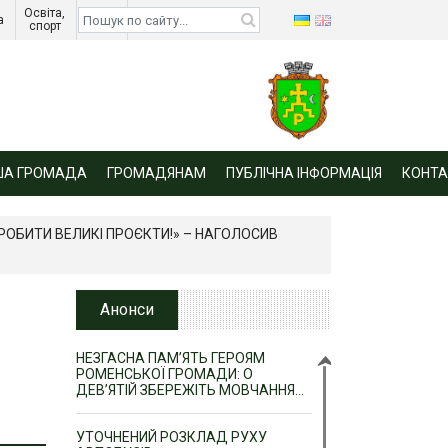
Освіта, 
Діти 
а 
спорт 
війни 
ША ГРОМАДА
ГРОМАДЯНАМ
ПУБЛІЧНА ІНФОРМАЦІЯ
КОНТА
РОБИТИ ВЕЛИКІ ПРОЄКТИ!» – НАГОЛОСИВ
Анонси
НЕЗГАСНА ПАМ’ЯТЬ ГЕРОЯМ
РОМЕНСЬКОЇ ГРОМАДИ: О
ДЕВ’ЯТІЙ ЗБЕРЕЖІТЬ МОВЧАННЯ…
УТОЧНЕНИЙ РОЗКЛАД РУХУ