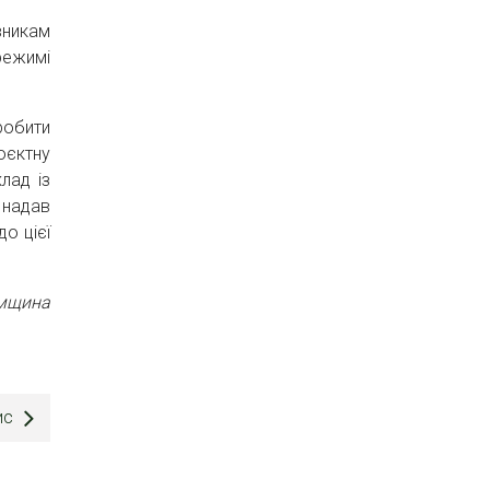
вникам
режимі
робити
оєктну
лад із
 надав
до цієї
умщина
ис