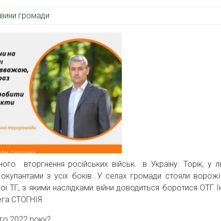
вини громади
ого вторгнення російських військ в Україну. Торік, у 
купантами з усіх боків. У селах громади стояли ворожі
кої ТГ, з якими наслідками війни доводиться боротися ОТГ 
ега СТОГНІЯ.
ого 2022 року?