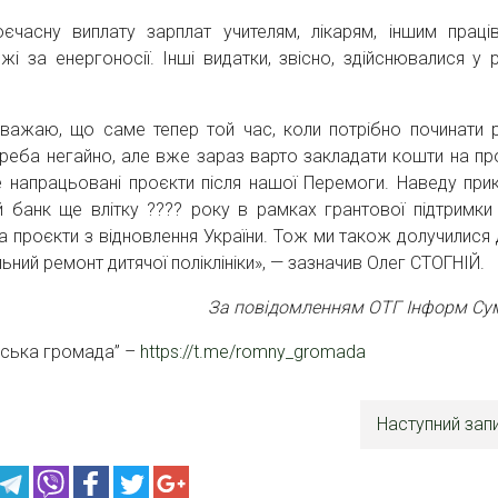
асну виплату зарплат учителям, лікарям, іншим праці
і за енергоносії. Інші видатки, звісно, здійснювалися у 
вважаю, що саме тепер той час, коли потрібно починати 
 треба негайно, але вже зараз варто закладати кошти на пр
напрацьовані проєкти після нашої Перемоги. Наведу прик
й банк ще влітку ???? року в рамках грантової підтримки
на проєкти з відновлення України. Тож ми також долучилися 
льний ремонт дитячої поліклініки», — зазначив Олег СТОГНІЙ.
За повідомленням ОТГ Інформ С
нська громада” –
https://t.me/romny_gromada
Наступний зап