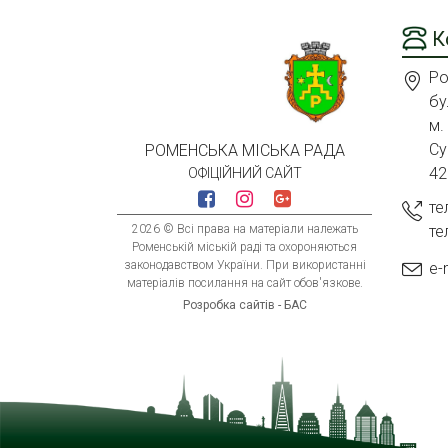
К
Ро
бу
м.
Су
РОМЕНСЬКА МІСЬКА РАДА
42
ОФІЦІЙНИЙ САЙТ
те
2026 © Всі права на матеріали належать
те
Роменській міській раді та охороняються
законодавством України. При використанні
e-
матеріалів посилання на сайт обов'язкове.
Розробка сайтів - БАС