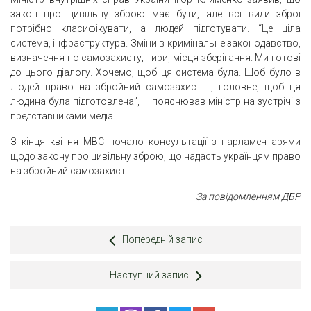
закон про цивільну зброю має бути, але всі види зброї
потрібно класифікувати, а людей підготувати. “Це ціла
система, інфраструктура. Зміни в кримінальне законодавство,
визначення по самозахисту, тири, місця зберігання. Ми готові
до цього діалогу. Хочемо, щоб ця система була. Щоб було в
людей право на збройний самозахист. І, головне, щоб ця
людина була підготовлена”, – пояснював міністр на зустрічі з
представниками медіа.
З кінця квітня МВС почало консультації з парламентарями
щодо закону про цивільну зброю, що надасть українцям право
на збройний самозахист.
За повідомленням ДБР
Попередній запис
Наступний запис