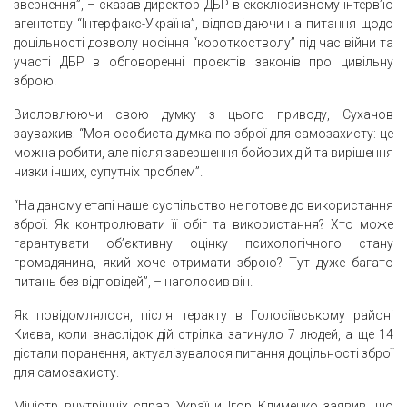
звернення”, – сказав директор ДБР в ексклюзивному інтерв’ю
агентству “Інтерфакс-Україна”, відповідаючи на питання щодо
доцільності дозволу носіння “короткостволу” під час війни та
участі ДБР в обговоренні проєктів законів про цивільну
зброю.
Висловлюючи свою думку з цього приводу, Сухачов
зауважив: “Моя особиста думка по зброї для самозахисту: це
можна робити, але після завершення бойових дій та вирішення
низки інших, супутніх проблем”.
“На даному етапі наше суспільство не готове до використання
зброї. Як контролювати її обіг та використання? Хто може
гарантувати об’єктивну оцінку психологічного стану
громадянина, який хоче отримати зброю? Тут дуже багато
питань без відповідей”, – наголосив він.
Як повідомлялося, після теракту в Голосіївському районі
Києва, коли внаслідок дій стрілка загинуло 7 людей, а ще 14
дістали поранення, актуалізувалося питання доцільності зброї
для самозахисту.
Міністр внутрішніх справ України Ігор Клименко заявив, що