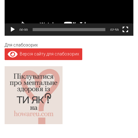
00:00
02:59
Для слабозорих
Версія сайту для слабозорих