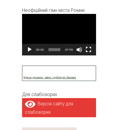
Неофіційний гімн міста Ромни
Відеопрогравач
00:00
02:59
Курси долара, євро і рубля по банках
Для слабозорих
Версія сайту для
слабозорих