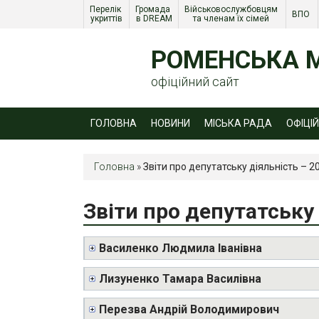
Перелік 
Громада 
Військовослужбовцям 
ВПО 
укриттів
в DREAM
та членам їх сімей 
РОМЕНСЬКА М
офіційний сайт
ГОЛОВНА
НОВИНИ
МІСЬКА РАДА
ОФІЦІ
Головна
»
Звіти про депутатську діяльність – 2
Звіти про депутатську 
Василенко Людмила Іванівна
Лизуненко Тамара Василівна
Перезва Андрій Володимирович