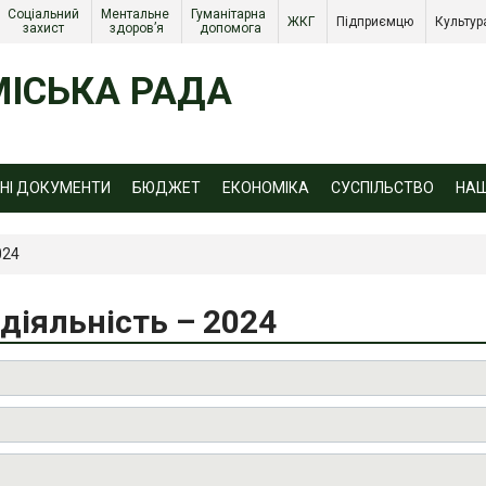
Соціальний 
Ментальне 
Гуманітарна 
ЖКГ 
Підприємцю 
Культур
захист 
здоров’я
допомога
ІСЬКА РАДА
ЙНІ ДОКУМЕНТИ
БЮДЖЕТ
ЕКОНОМІКА
СУСПІЛЬСТВО
НА
024
діяльність – 2024