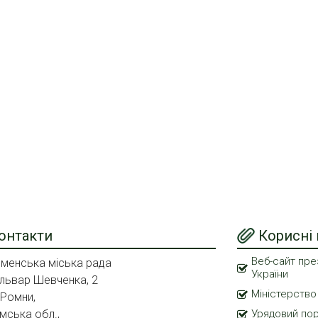
онтакти
Корисні
Веб-сайт пре
менська міська рада
України
львар Шевченка, 2
Міністерство
 Ромни,
мська обл.,
Урядовий по