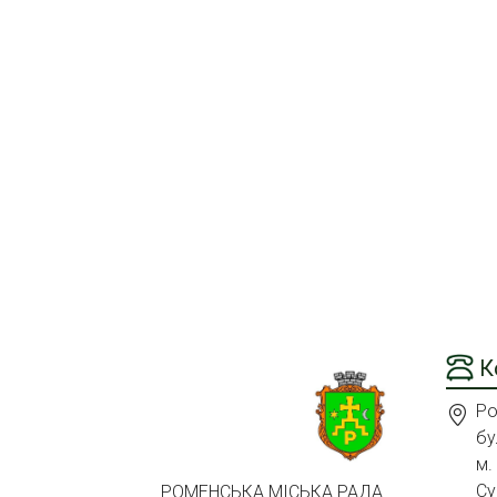
К
Ро
бу
м.
Су
РОМЕНСЬКА МІСЬКА РАДА