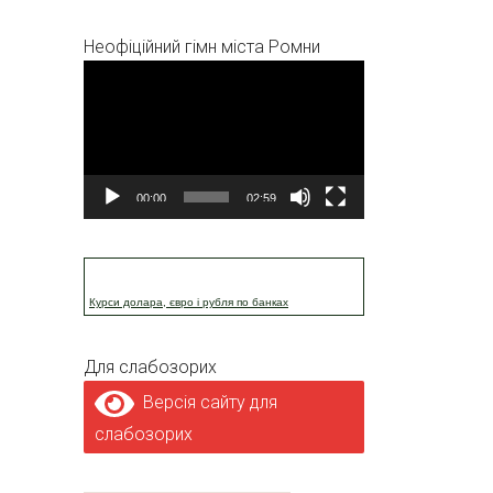
Неофіційний гімн міста Ромни
Відеопрогравач
00:00
02:59
Курси долара, євро і рубля по банках
Для слабозорих
Версія сайту для
слабозорих