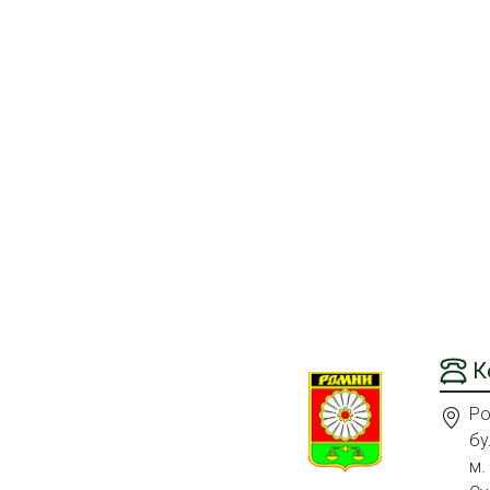
К
Ро
бу
м.