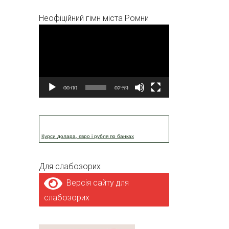
Неофіційний гімн міста Ромни
Відеопрогравач
00:00
02:59
Курси долара, євро і рубля по банках
Для слабозорих
Версія сайту для
слабозорих