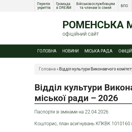
Перелік 
Громада 
Військовослужбовцям 
ВПО 
укриттів
в DREAM
та членам їх сімей 
РОМЕНСЬКА М
офіційний сайт
ГОЛОВНА
НОВИНИ
МІСЬКА РАДА
ОФІЦІ
Головна
»
Відділ культури Виконавчого комітет
Відділ культури Викон
міської ради – 2026
Паспорти зі змінами на 22.04.2026
Кошторис, план асигнувань КПКВК 1010160 