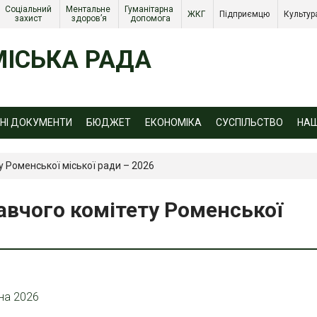
Соціальний 
Ментальне 
Гуманітарна 
ЖКГ 
Підприємцю 
Культур
захист 
здоров’я
допомога
ІСЬКА РАДА
ЙНІ ДОКУМЕНТИ
БЮДЖЕТ
ЕКОНОМІКА
СУСПІЛЬСТВО
НА
у Роменської міської ради – 2026
авчого комітету Роменської
на 2026