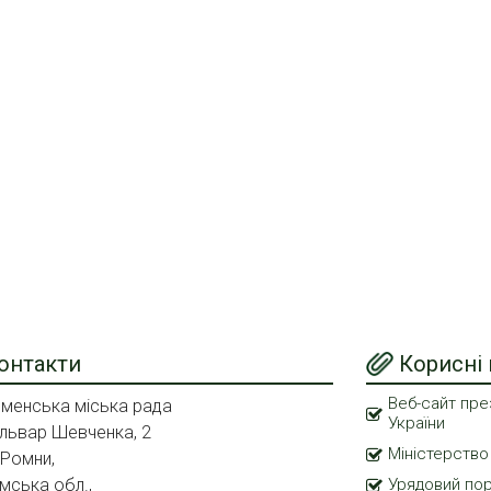
онтакти
Корисні
Веб-сайт пре
менська міська рада
України
львар Шевченка, 2
Міністерство
 Ромни,
мська обл.,
Урядовий по