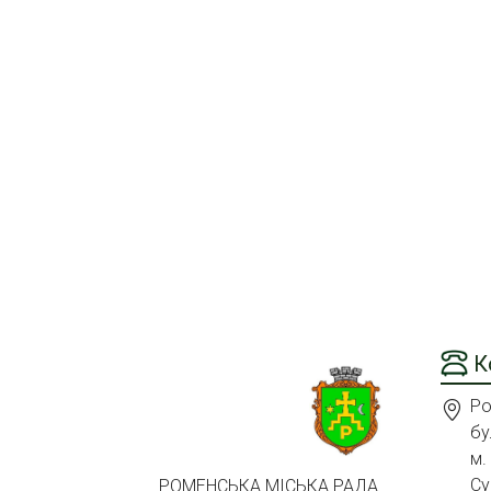
К
Ро
бу
м.
Су
РОМЕНСЬКА МІСЬКА РАДА