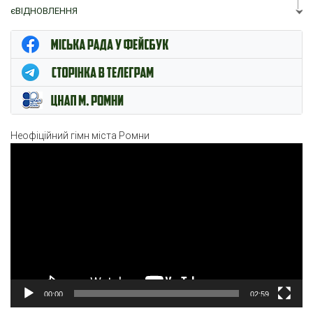
єВІДНОВЛЕННЯ
ЦНАП м. Ромни
Неофіційний гімн міста Ромни
Відеопрогравач
00:00
02:59