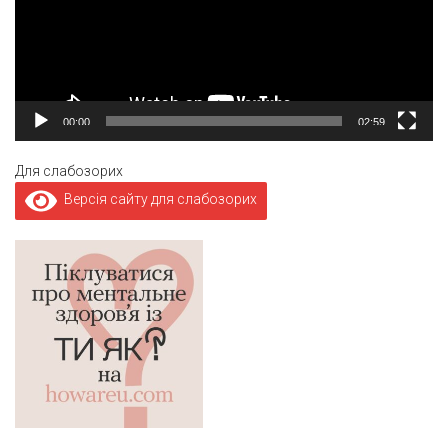
00:00
02:59
Для слабозорих
Версія сайту для слабозорих