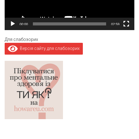
00:00
02:59
Для слабозорих
Версія сайту для слабозорих