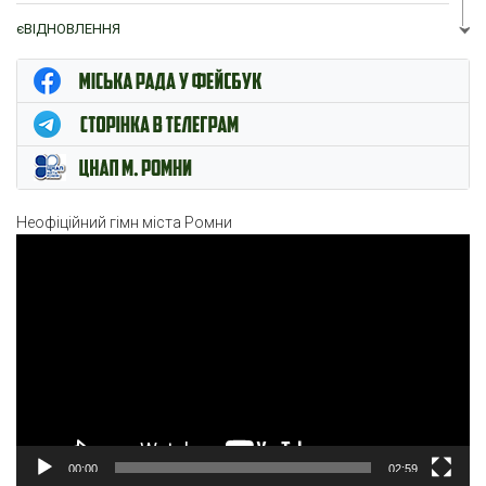
єВІДНОВЛЕННЯ
ЦНАП м. Ромни
Неофіційний гімн міста Ромни
Відеопрогравач
00:00
02:59