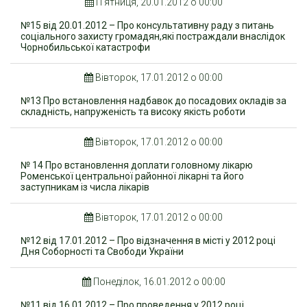
П’ятниця, 20.01.2012 о 00:00
№15 від 20.01.2012 – Про консультативну раду з питань
соціального захисту громадян,які постраждали внаслідок
Чорнобильської катастрофи
Вівторок, 17.01.2012 о 00:00
№13 Про встановлення надбавок до посадових окладів за
складність, напруженість та високу якість роботи
Вівторок, 17.01.2012 о 00:00
№ 14 Про встановлення доплати головному лікарю
Роменської центральної районної лікарні та його
заступникам із числа лікарів
Вівторок, 17.01.2012 о 00:00
№12 від 17.01.2012 – Про відзначення в місті у 2012 році
Дня Соборності та Свободи України
Понеділок, 16.01.2012 о 00:00
№11 від 16.01.2012 – Про проведення у 2012 році