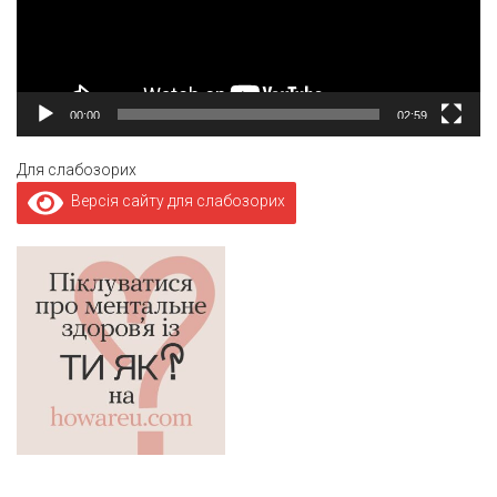
00:00
02:59
Для слабозорих
Версія сайту для слабозорих